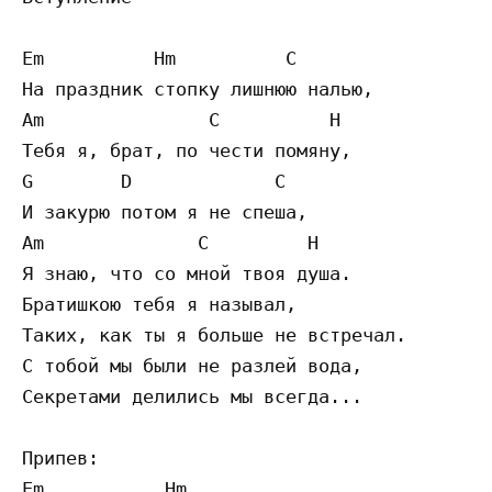
Em          Hm          C                  
На праздник стопку лишнюю налью,

Am               C          H              
Тебя я, брат, по чести помяну,

G        D             C                  

И закурю потом я не спеша,

Am              C         H                
Я знаю, что со мной твоя душа.

Братишкою тебя я называл,

Таких, как ты я больше не встречал.

С тобой мы были не разлей вода,

Секретами делились мы всегда...

Припев:

Em           Hm                            