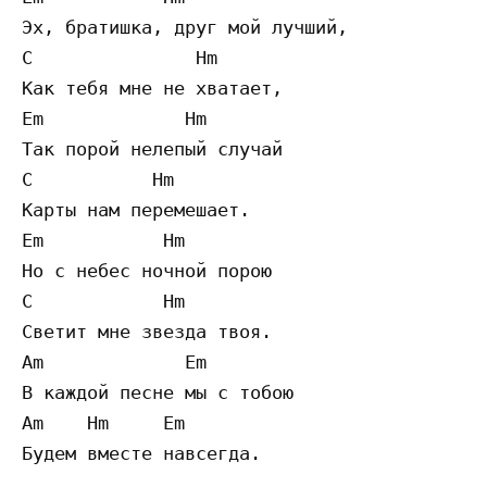
Эх, братишка, друг мой лучший,

C               Hm                         
Как тебя мне не хватает,

Em             Hm                          
Так порой нелепый случай

C           Hm                         

Карты нам перемешает.

Em           Hm                            
Но с небес ночной порою

C            Hm                           

Светит мне звезда твоя.

Am             Em                          
В каждой песне мы с тобою

Am    Hm     Em                            
Будем вместе навсегда.
