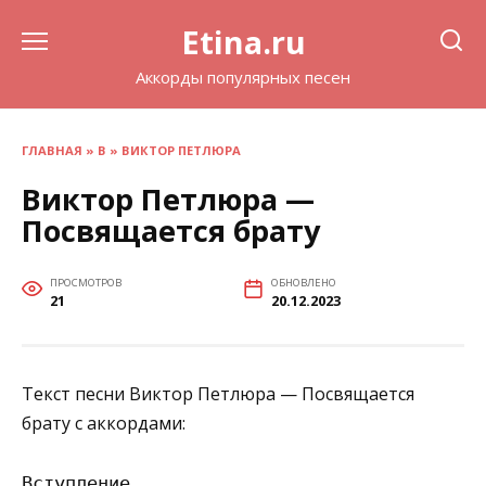
Перейти
Etina.ru
к
содержанию
Аккорды популярных песен
ГЛАВНАЯ
»
В
»
ВИКТОР ПЕТЛЮРА
Виктор Петлюра —
Посвящается брату
ПРОСМОТРОВ
ОБНОВЛЕНО
21
20.12.2023
Текст песни Виктор Петлюра — Посвящается
брату с аккордами:
Вступление
