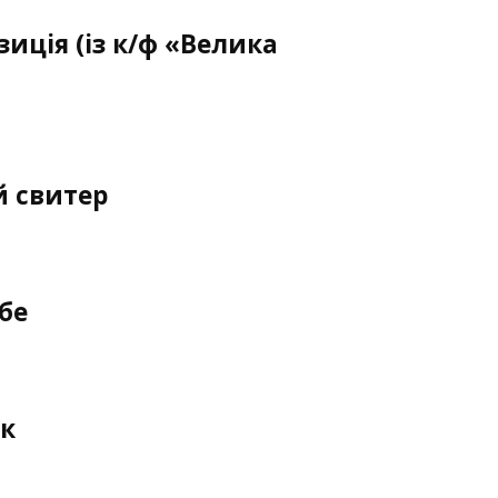
иція (із к/ф «Велика
й свитер
бе
к