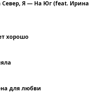
Север, Я — На Юг (feat. Ирина
ет хорошо
няла
ена для любви