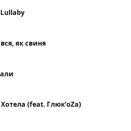
Lullaby
вся, як свиня
вали
отела (feat. Глюк’oZa)