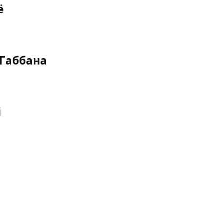
ё
 Габбана
i