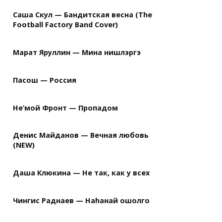
Саша Скул — Бандитская весна (The
Football Factory Band Cover)
Марат Яруллин — Мина нишлэргэ
Пасош — Россия
Не’мой Фронт — Пропадом
Денис Майданов — Вечная любовь
(NEW)
Даша Клюкина — Не так, как у всех
Чингис Раднаев — Наhанай ошолго