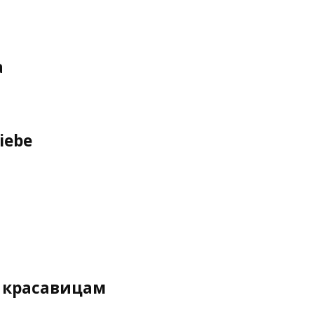
а
iebe
а
 красавицам