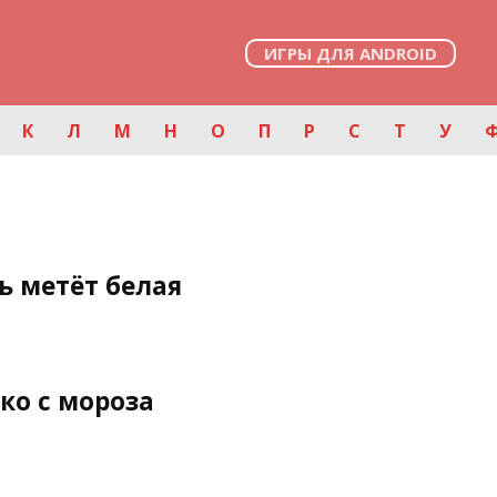
ИГРЫ ДЛЯ ANDROID
К
Л
М
Н
О
П
Р
С
Т
У
ь метёт белая
ко с мороза