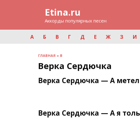
Перейти
Etina.ru
к
содержанию
Аккорды популярных песен
А
Б
В
Г
Д
Е
Ж
З
И
ГЛАВНАЯ
»
В
Верка Сердючка
Верка Сердючка — А метел
Верка Сердючка — А я толь