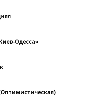
дняя
Киев-Одесса»
к
 (Оптимистическая)