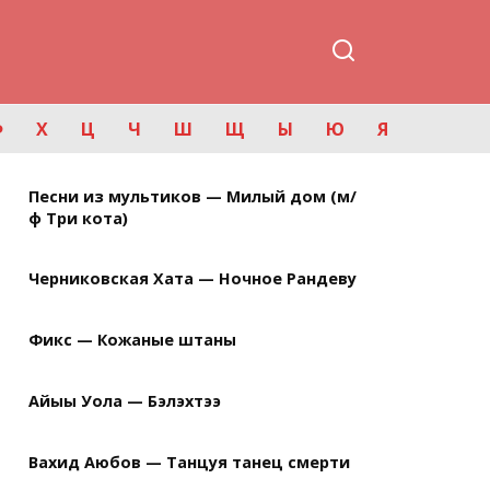
Ф
Х
Ц
Ч
Ш
Щ
Ы
Ю
Я
Песни из мультиков — Милый дом (м/
ф Три кота)
Черниковская Хата — Ночное Рандеву
Фикс — Кожаные штаны
Айыы Уола — Бэлэхтээ
Вахид Аюбов — Танцуя танец смерти