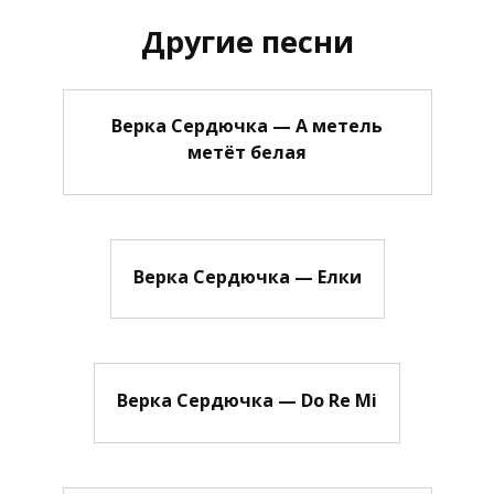
Другие песни
Верка Сердючка — А метель
метёт белая
Верка Сердючка — Елки
Верка Сердючка — Do Re Mi