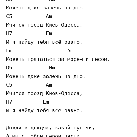
Можешь даже залечь на дно.

C5           Am

Мчится поезд Киев-Одесса,

H7           Em

И я найду тебя всё равно.

Em                  Am

Можешь прятаться за морем и лесом,

D5            Hm

Можешь даже залечь на дно.

C5           Am

Мчится поезд Киев-Одесса,

H7          Em

И я найду тебя всё равно.

Дожди в дождях, какой пустяк,

А мы с тобой герои песни.
