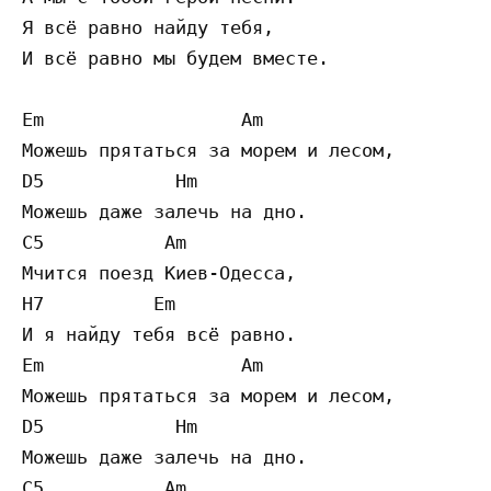
Я всё равно найду тебя,

И всё равно мы будем вместе.

Em                  Am

Можешь прятаться за морем и лесом,

D5            Hm

Можешь даже залечь на дно.

C5           Am

Мчится поезд Киев-Одесса,

H7          Em

И я найду тебя всё равно.

Em                  Am

Можешь прятаться за морем и лесом,

D5            Hm

Можешь даже залечь на дно.

C5           Am
