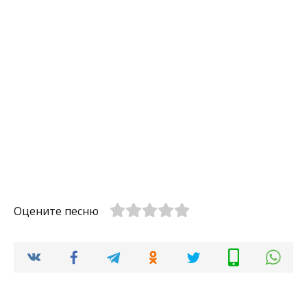
Оцените песню