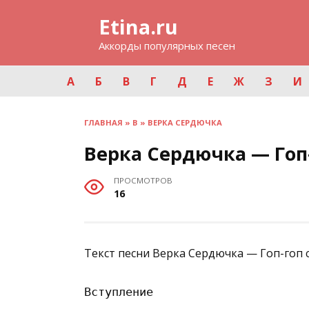
Перейти
Etina.ru
к
содержанию
Аккорды популярных песен
А
Б
В
Г
Д
Е
Ж
З
И
ГЛАВНАЯ
»
В
»
ВЕРКА СЕРДЮЧКА
Верка Сердючка — Гоп
ПРОСМОТРОВ
16
Текст песни Верка Сердючка — Гоп-гоп 
Вступление
