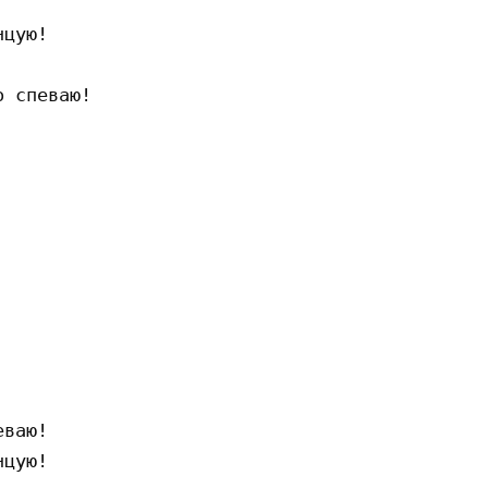
цую! 

 спеваю! 

ваю! 

цую!
