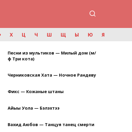
Ф
Х
Ц
Ч
Ш
Щ
Ы
Ю
Я
Песни из мультиков — Милый дом (м/
ф Три кота)
Черниковская Хата — Ночное Рандеву
Фикс — Кожаные штаны
Айыы Уола — Бэлэхтээ
Вахид Аюбов — Танцуя танец смерти