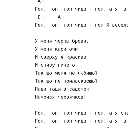
 Am

Гоп, гоп, гоп чида - гоп, а я тан
 Dm     Am

Гоп, гоп, гоп чида - гоп Я весело
У меня черны брови, 

У меня кари очи 

И сверху я красива 

И снизу ничего 

Так шо меня не любишь? 

Так шо не приласкаешь? 

Пади тады в садочек 

Нажрися червячков! 

Гоп, гоп, гоп чида - гоп, а я спе
Гоп, гоп, гоп чида - гоп, а я тан