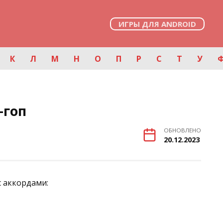
ИГРЫ ДЛЯ ANDROID
К
Л
М
Н
О
П
Р
С
Т
У
-гоп
ОБНОВЛЕНО
20.12.2023
с аккордами: