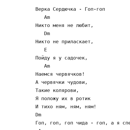
Верка Сердючка - Гоп-гоп

   Am             

Никто меня не любит, 

   Dm

Никто не приласкает, 

   E

Пойду я у садочек, 

   Am

Наемся червячков! 

А червячки чудови, 

Такие колярови, 

Я положу их в ротик 

И тихо ням, ням, ням! 

Dm

Гоп, гоп, гоп чида - гоп, а я спе