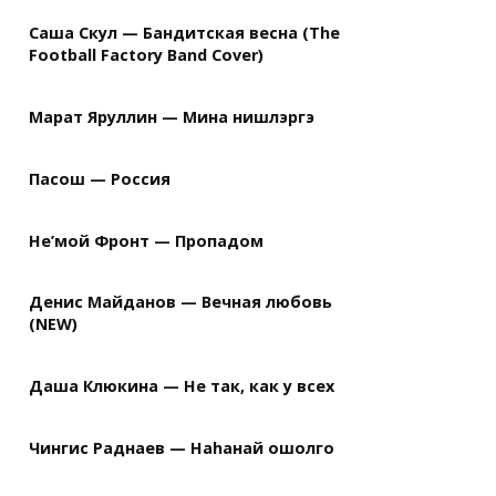
Саша Скул — Бандитская весна (The
Football Factory Band Cover)
Марат Яруллин — Мина нишлэргэ
Пасош — Россия
Не’мой Фронт — Пропадом
Денис Майданов — Вечная любовь
(NEW)
Даша Клюкина — Не так, как у всех
Чингис Раднаев — Наhанай ошолго