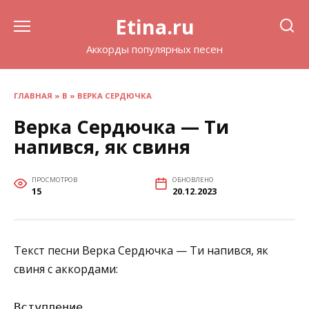
Перейти
Etina.ru
к
содержанию
Аккорды популярных песен
ГЛАВНАЯ
»
В
»
ВЕРКА СЕРДЮЧКА
Верка Сердючка — Ти
напився, як свиня
ПРОСМОТРОВ
ОБНОВЛЕНО
15
20.12.2023
Текст песни Верка Сердючка — Ти напився, як
свиня с аккордами:
Вступление
