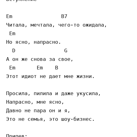
Em                B7

Читала, мечтала, чего-то ожидала,

 Em

Но ясно, напрасно.

  D                G

А он же снова за свое,

 Em       Em    B

Этот идиот не дает мне жизни.

Просила, пилила и даже укусила,

Напрасно, мне ясно,

Давно не пара он и я,

Это не семья, это шоу-бизнес.

Припев:
