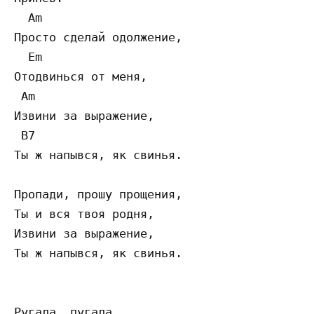
  Am

Просто сделай одолжение,

  Em

Отодвинься от меня,

 Am

Извини за выражение,

 B7

Ты ж напывся, як свинья.

Пропади, прошу прощения,

Ты и вся твоя родня,

Извини за выражение,

Ты ж напывся, як свинья.

Ругала, пугала,
