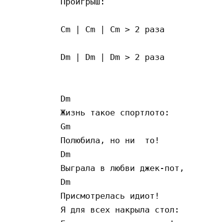
Проигрыш:

Cm | Cm | Cm > 2 раза

Dm | Dm | Dm > 2 раза

Dm

Жизнь такое спортлото:

Gm

Полюбила, но ни  то!

Dm

Выграла в любви джек-пот,

Dm

Присмотрелась идиот!

Я для всех накрыла стол:
