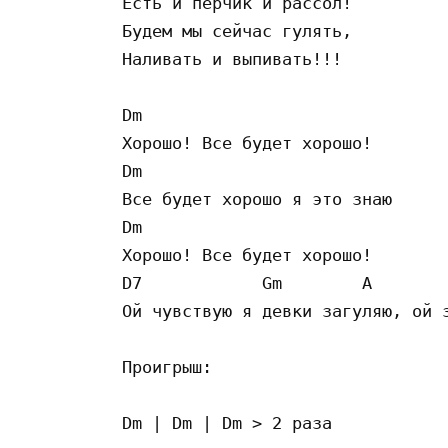
Есть и перчик и рассол!

Будем мы сейчас гулять,

Наливать и выпивать!!!

Dm

Хорошо! Все будет хорошо!

Dm

Все будет хорошо я это знаю

Dm

Хорошо! Все будет хорошо!  

D7            Gm        A        
Ой чувствую я девки загуляю, ой з
Проигрыш:
