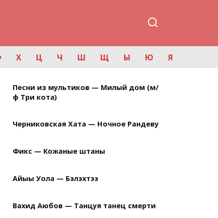
Ф
Х
Ц
Ч
Ш
Щ
Ы
Ю
Я
Песни из мультиков — Милый дом (м/
ф Три кота)
Черниковская Хата — Ночное Рандеву
Фикс — Кожаные штаны
Айыы Уола — Бэлэхтээ
Вахид Аюбов — Танцуя танец смерти