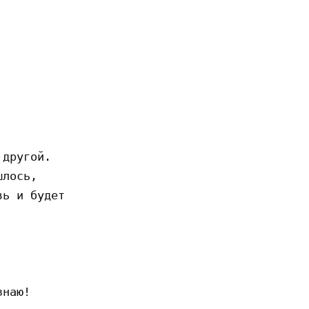
другой.

лось,

ь и будет

наю!
