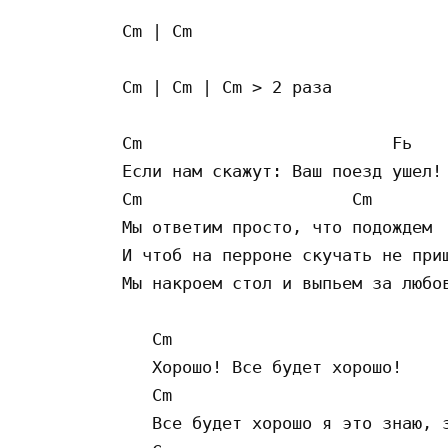
Cm | Cm

Cm | Cm | Cm > 2 раза

Cm                         Fь

Если нам скажут: Ваш поезд ушел!

Cm                     Cm

Мы ответим просто, что подождем  
И чтоб на перроне скучать не приш
Мы накроем стол и выпьем за любов
   Cm

   Хорошо! Все будет хорошо!

   Cm

   Все будет хорошо я это знаю, з