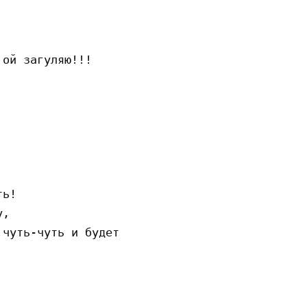
ой загуляю!!!

ь!

,

чуть-чуть и будет
