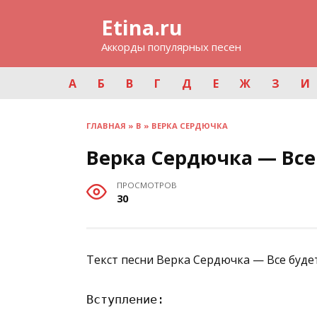
Перейти
Etina.ru
к
содержанию
Аккорды популярных песен
А
Б
В
Г
Д
Е
Ж
З
И
ГЛАВНАЯ
»
В
»
ВЕРКА СЕРДЮЧКА
Верка Сердючка — Все
ПРОСМОТРОВ
30
Текст песни Верка Сердючка — Все буде
Вступление:                     
