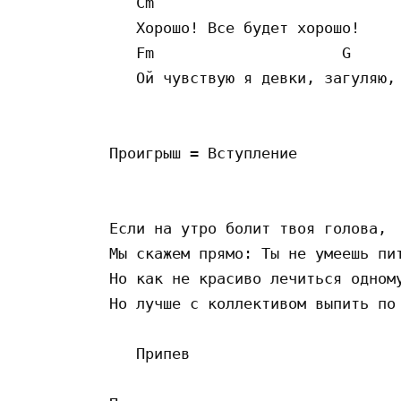
   Cm

   Хорошо! Все будет хорошо!

   Fm                     G

   Ой чувствую я девки, загуляю, 
Проигрыш = Вступление

Если на утро болит твоя голова,

Мы скажем прямо: Ты не умеешь пит
Но как не красиво лечиться одному
Но лучше с коллективом выпить по 
   Припев
