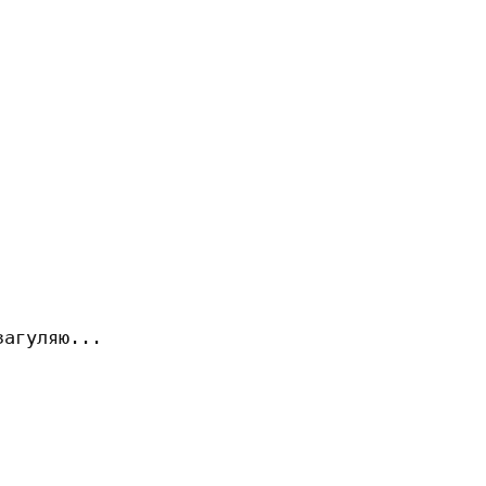
        

агуляю...
