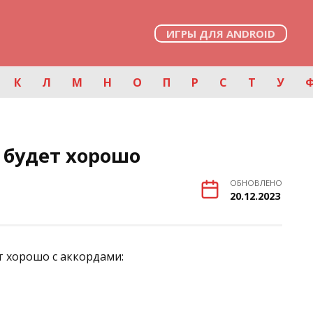
ИГРЫ ДЛЯ ANDROID
К
Л
М
Н
О
П
Р
С
Т
У
 будет хорошо
ОБНОВЛЕНО
20.12.2023
т хорошо с аккордами: