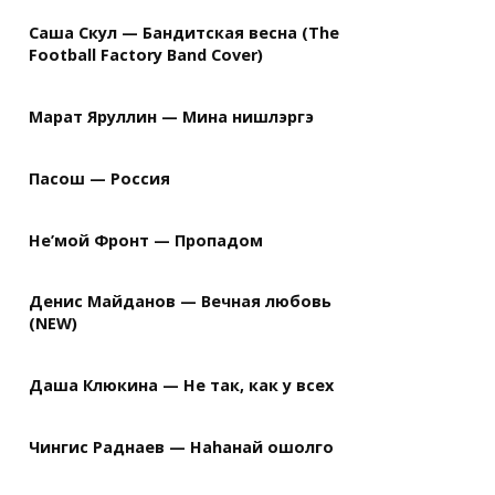
Саша Скул — Бандитская весна (The
Football Factory Band Cover)
Марат Яруллин — Мина нишлэргэ
Пасош — Россия
Не’мой Фронт — Пропадом
Денис Майданов — Вечная любовь
(NEW)
Даша Клюкина — Не так, как у всех
Чингис Раднаев — Наhанай ошолго