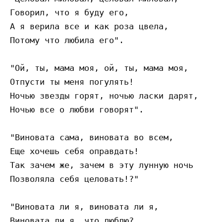
Говорил, что я буду его,

А я верила все и как роза цвела,

Потому что любила его".

"Ой, ты, мама моя, ой, ты, мама моя,

Отпусти ты меня погулять!

Ночью звезды горят, ночью ласки дарят,

Ночью все о любви говорят".

"Виновата сама, виновата во всем,

Еще хочешь себя оправдать!

Так зачем же, зачем в эту лунную ночь

Позволяла себя целовать!?"

"Виновата ли я, виновата ли я,

Виновата ли я, что люблю?
