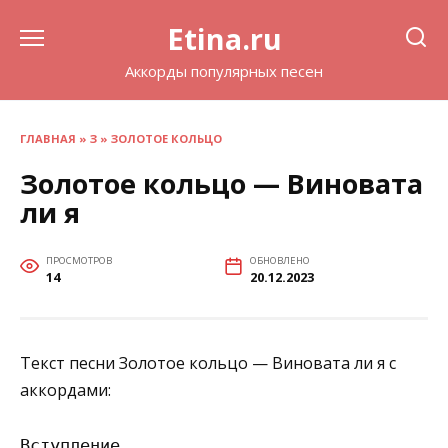
Перейти
Etina.ru
к
содержанию
Аккорды популярных песен
ГЛАВНАЯ
»
З
»
ЗОЛОТОЕ КОЛЬЦО
Золотое кольцо — Виновата
ли я
ПРОСМОТРОВ
ОБНОВЛЕНО
14
20.12.2023
Текст песни Золотое кольцо — Виновата ли я с
аккордами:
Вступление
