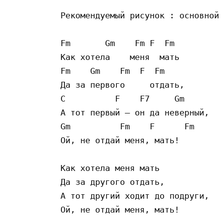
Рекомендуемый рисунок : основной
Fm       Gm    Fm F  Fm

Как хотела    меня  мать

Fm    Gm    Fm  F  Fm

Да за первого     отдать,       
C          F    F7     Gm        
А тот первый — он да неверный,   
Gm          Fm    F      Fm

Ой, не отдай меня, мать!

Как хотела меня мать

Да за другого отдать,

А тот другий ходит до подруги,

Ой, не отдай меня, мать!
