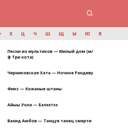
Ф
Х
Ц
Ч
Ш
Щ
Ы
Ю
Я
Песни из мультиков — Милый дом (м/
ф Три кота)
Черниковская Хата — Ночное Рандеву
Фикс — Кожаные штаны
Айыы Уола — Бэлэхтээ
Вахид Аюбов — Танцуя танец смерти