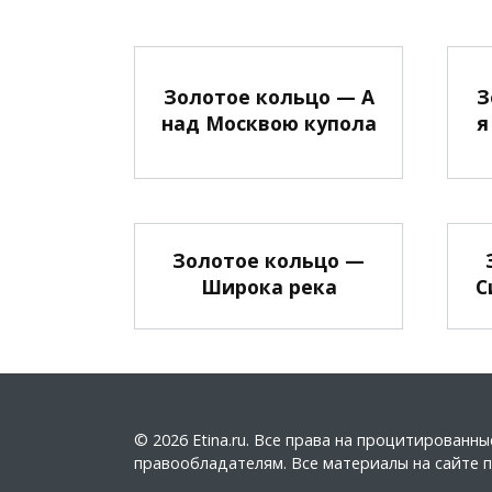
Золотое кольцо — А
З
над Москвою купола
я
Золотое кольцо —
Широка река
С
© 2026 Etina.ru. Все права на процитирован
правообладателям. Все материалы на сайте пу