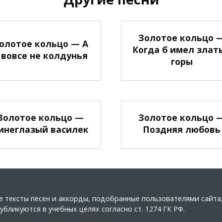
Золотое кольцо 
олотое кольцо — А
Когда б имел злат
 вовсе не колдунья
горы
Золотое кольцо —
Золотое кольцо 
инеглазый василек
Поздняя любовь
ные тексты песен и аккорды, подобранные пользователями сайт
бликуются в учебных целях согласно ст. 1274 ГК РФ.