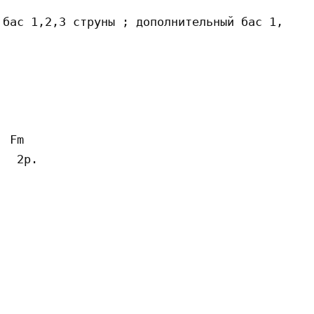
 бас 1,2,3 струны ; дополнительный бас 1,2,3 с
                                              
 Fm

  2p.
