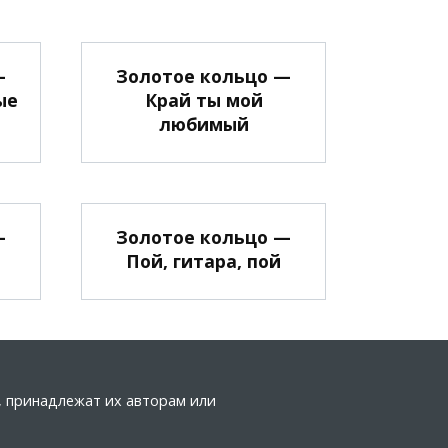
—
Золотое кольцо —
ые
Край ты мой
любимый
—
Золотое кольцо —
Пой, гитара, пой
а, принадлежат их авторам или