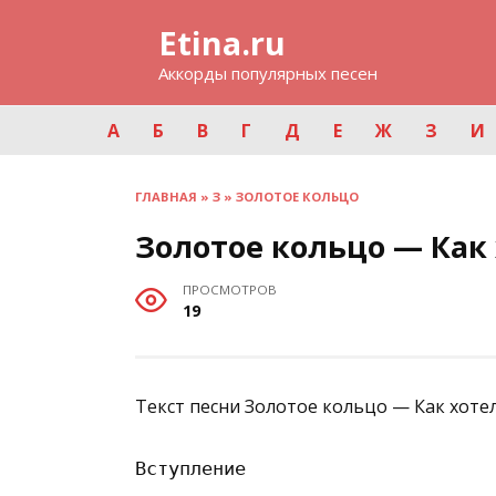
Перейти
Etina.ru
к
содержанию
Аккорды популярных песен
А
Б
В
Г
Д
Е
Ж
З
И
ГЛАВНАЯ
»
З
»
ЗОЛОТОЕ КОЛЬЦО
Золотое кольцо — Как
ПРОСМОТРОВ
19
Текст песни Золотое кольцо — Как хотел
Вступление
