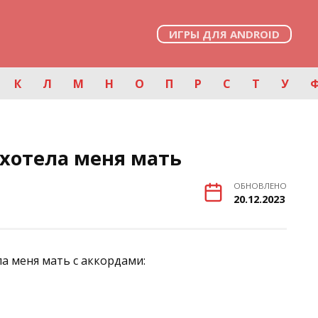
ИГРЫ ДЛЯ ANDROID
К
Л
М
Н
О
П
Р
С
Т
У
 хотела меня мать
ОБНОВЛЕНО
20.12.2023
а меня мать с аккордами: