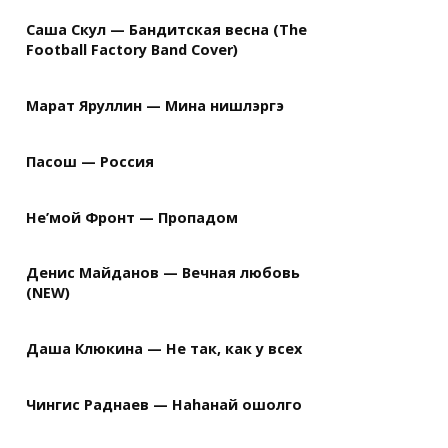
труны

Саша Скул — Бандитская весна (The
Football Factory Band Cover)
Марат Яруллин — Мина нишлэргэ
Пасош — Россия
                               послушать midi
Не’мой Фронт — Пропадом
Денис Майданов — Вечная любовь
(NEW)
Даша Клюкина — Не так, как у всех
Чингис Раднаев — Наhанай ошолго