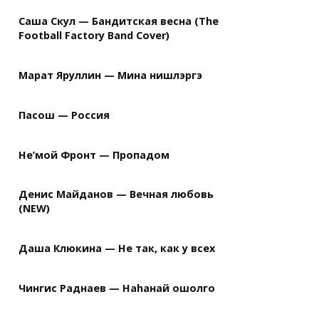
Саша Скул — Бандитская весна (The
Football Factory Band Cover)
Марат Яруллин — Мина нишлэргэ
Пасош — Россия
Не’мой Фронт — Пропадом
Денис Майданов — Вечная любовь
(NEW)
Даша Клюкина — Не так, как у всех
Чингис Раднаев — Наhанай ошолго