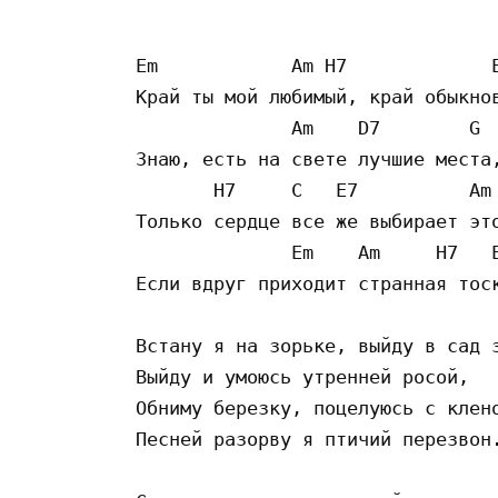
Em            Am H7             E
Край ты мой любимый, край обыкнов
              Am    D7        G  
Знаю, есть на свете лучшие места,
       H7     C   E7          Am

Только сердце все же выбирает это
              Em    Am     H7   E
Если вдруг приходит странная тоск
Встану я на зорьке, выйду в сад з
Выйду и умоюсь утренней росой,

Обниму березку, поцелуюсь с клено
Песней разорву я птичий перезвон.