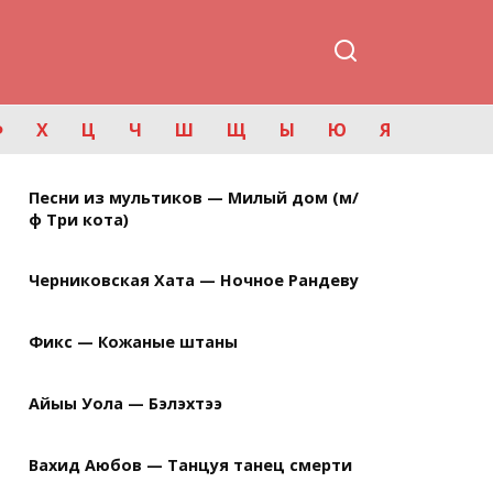
Ф
Х
Ц
Ч
Ш
Щ
Ы
Ю
Я
Песни из мультиков — Милый дом (м/
ф Три кота)
Черниковская Хата — Ночное Рандеву
Фикс — Кожаные штаны
Айыы Уола — Бэлэхтээ
Вахид Аюбов — Танцуя танец смерти