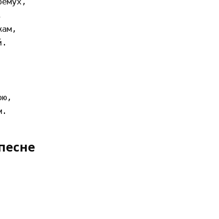
емух,



ам,

.

ю,

песне