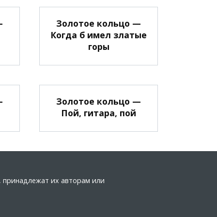
—
Золотое кольцо —
Когда б имел златые
горы
—
Золотое кольцо —
Пой, гитара, пой
а, принадлежат их авторам или