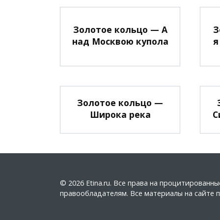
Золотое кольцо — А
З
над Москвою купола
я
Золотое кольцо —
Широка река
С
© 2026 Etina.ru. Все права на процитирован
правообладателям. Все материалы на сайте пу