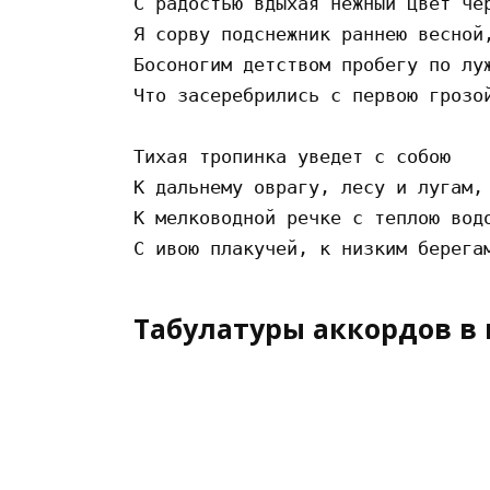
С радостью вдыхая нежный цвет чер
Я сорву подснежник раннею весной,
Босоногим детством пробегу по луж
Что засеребрились с первою грозой
Тихая тропинка уведет с собою

К дальнему оврагу, лесу и лугам,

К мелководной речке с теплою водо
Табулатуры аккордов в 