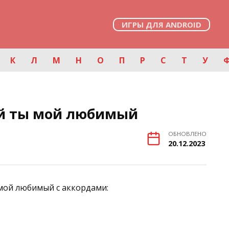
ИГРЫ ДЛЯ ANDROID
К
Л
М
Н
О
П
Р
С
Т
У
ай ты мой любимый
ОБНОВЛЕНО
20.12.2023
 мой любимый с аккордами: