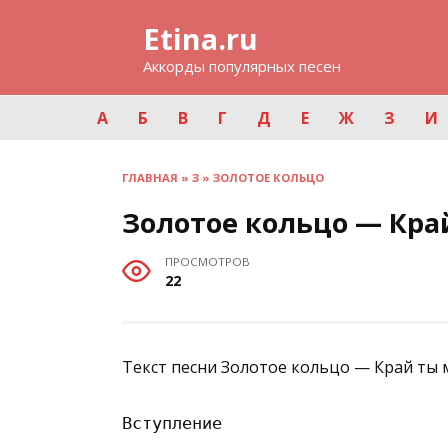
Перейти
Etina.ru
к
содержанию
Аккорды популярных песен
А
Б
В
Г
Д
Е
Ж
З
И
ГЛАВНАЯ
»
З
»
ЗОЛОТОЕ КОЛЬЦО
Золотое кольцо — Кр
ПРОСМОТРОВ
22
Текст песни Золотое кольцо — Край ты
Вступление
