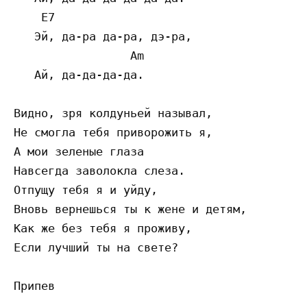
    E7  

   Эй, да-ра да-ра, дэ-ра, 

                 Am  

   Ай, да-да-да-да. 

Видно, зря колдуньей называл, 

Не смогла тебя приворожить я, 

А мои зеленые глаза 

Навсегда заволокла слеза. 

Отпущу тебя я и уйду, 

Вновь вернешься ты к жене и детям, 

Как же без тебя я проживу, 

Если лучший ты на свете? 

Припев 
