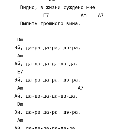
     Видно, в жизни суждено мне 

             E7           Am    A7  

     Выпить грешного вина. 

    Dm  

   Эй, да-ра да-ра, дэ-ра, 

    Am  

   Ай, да-да-да-да-да-да. 

    E7  

   Эй, да-ра да-ра, дэ-ра, 

    Am                   A7  

   Ай, да-да-да-да-да-да. 

    Dm  

   Эй, да-ра да-ра, дэ-ра, 

    Am  

   Ай, да-да-да-да-да-да. 
