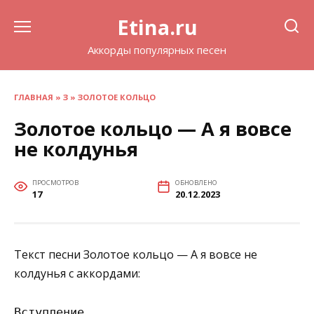
Перейти
Etina.ru
к
содержанию
Аккорды популярных песен
ГЛАВНАЯ
»
З
»
ЗОЛОТОЕ КОЛЬЦО
Золотое кольцо — А я вовсе
не колдунья
ПРОСМОТРОВ
ОБНОВЛЕНО
17
20.12.2023
Текст песни Золотое кольцо — А я вовсе не
колдунья с аккордами:
Вступление
