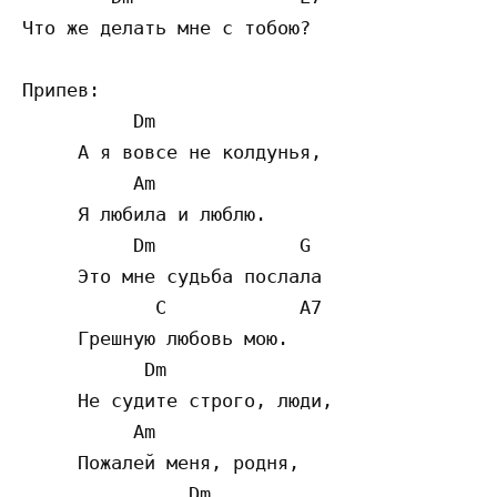
Что же делать мне с тобою? 

Припев: 

          Dm  

     А я вовсе не колдунья, 

          Am  

     Я любила и люблю. 

          Dm             G  

     Это мне судьба послала 

            C            A7  

     Грешную любовь мою. 

           Dm  

     Не судите строго, люди, 

          Am  

     Пожалей меня, родня, 

               Dm  
