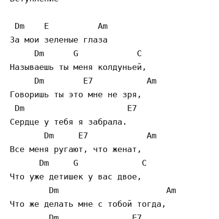
 Dm    E          Am  

За мои зеленые глаза 

     Dm      G            C  

Называешь ты меня колдуньей, 

     Dm        E7           Am  

Говоришь ты это мне не зря, 

 Dm                     E7  

Сердце у тебя я забрала. 

       Dm     E7            Am  

Все меня ругают, что женат, 

      Dm     G             C  

Что уже детишек у вас двое, 

        Dm                      Am  

Что же делать мне с тобой тогда, 

        Dm               E7  
