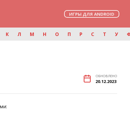
ИГРЫ ДЛЯ ANDROID
К
Л
М
Н
О
П
Р
С
Т
У
ОБНОВЛЕНО
20.12.2023
ми: