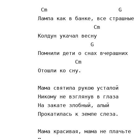
 Cm                       G

Лампа как в банке, все страшные

                  Cm

Колдун укачал весну

                 G

Помнили дети о снах вчерашних

            Cm

Отошли ко сну.

Мама святила рукою усталой

Никому не взглянув в глаза

На закате злобный, алый

Прокатилась к земле слеза.

Мама красивая, мама не плачьте
