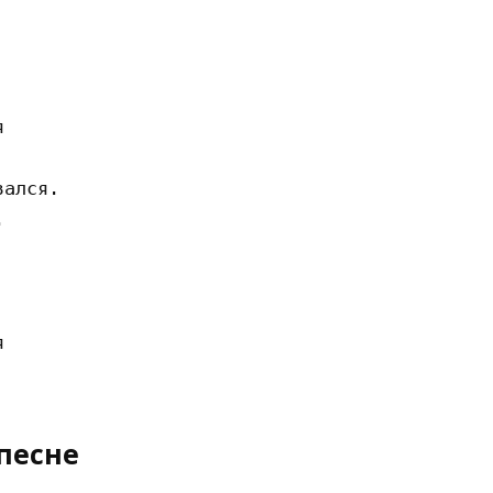


ался.





песне