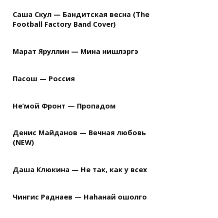
Саша Скул — Бандитская весна (The
Football Factory Band Cover)
Марат Яруллин — Мина нишлэргэ
Пасош — Россия
Не’мой Фронт — Пропадом
Денис Майданов — Вечная любовь
(NEW)
Даша Клюкина — Не так, как у всех
Чингис Раднаев — Наhанай ошолго