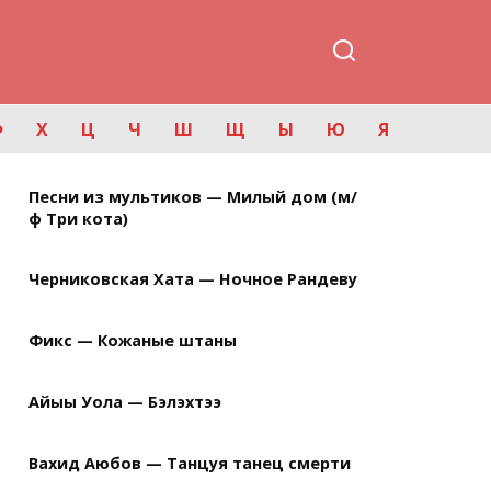
Ф
Х
Ц
Ч
Ш
Щ
Ы
Ю
Я
Песни из мультиков — Милый дом (м/
ф Три кота)
Черниковская Хата — Ночное Рандеву
Фикс — Кожаные штаны
Айыы Уола — Бэлэхтээ
Вахид Аюбов — Танцуя танец смерти