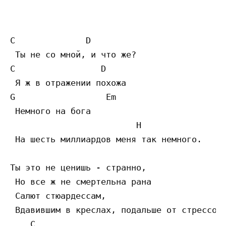
C              D

 Ты не со мной, и что же?

C                 D

 Я ж в отражении похожа

G                  Em

 Немного на бога

                         H

 На шесть миллиардов меня так немного.

Ты это не ценишь - странно,

 Но все ж не смертельна рана

 Салют стюардессам,

 Вдавившим в креслах, подальше от стрессов.
    C
