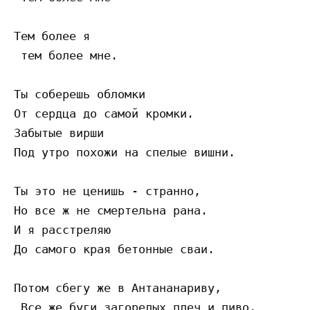
Тем более я

 тем более мне.

Ты соберешь обломки

От сердца до самой кромки.

Забытые вирши

Под утро похожи на спелые вишни.

Ты это не ценишь - странно,

Но все ж не смертельна рана.

И я расстреляю

До самого края бетонные сваи.

Потом сбегу же в Антананариву,

 Все же буги загорелых плеч и пиво,
