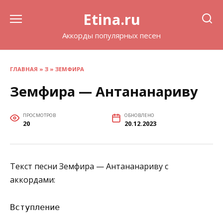
Перейти
Etina.ru
к
содержанию
Аккорды популярных песен
ГЛАВНАЯ
»
З
»
ЗЕМФИРА
Земфира — Антананариву
ПРОСМОТРОВ
ОБНОВЛЕНО
20
20.12.2023
Текст песни Земфира — Антананариву с
аккордами:
Вступление
