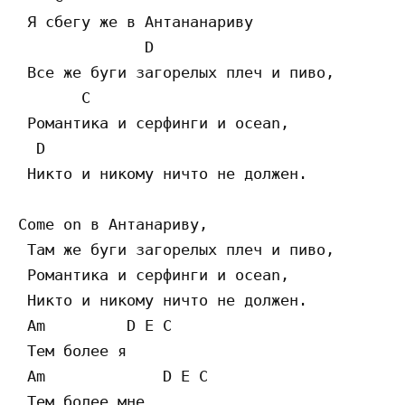
 Я сбегу же в Антананариву

              D

 Все же буги загорелых плеч и пиво,

       C

 Романтика и серфинги и ocean,

  D

 Никто и никому ничто не должен.

Come on в Антанариву,

 Там же буги загорелых плеч и пиво,

 Романтика и серфинги и осеаn,

 Никто и никому ничто не должен.

 Am         D E C

 Тем более я

 Am             D E C

 Тем более мне
