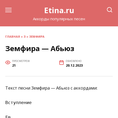
Перейти
Etina.ru
к
содержанию
Аккорды популярных песен
ГЛАВНАЯ
»
З
»
ЗЕМФИРА
Земфира — Абьюз
ПРОСМОТРОВ
ОБНОВЛЕНО
21
20.12.2023
Текст песни Земфира — Абьюз с аккордами:
Вступление

Fm
