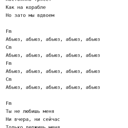
Как на корабле

Но зато мы вдвоем

Fm

Абьюз, абьюз, абьюз, абьюз, абьюз

Cm

Абьюз, абьюз, абьюз, абьюз, абьюз

Fm

Абьюз, абьюз, абьюз, абьюз, абьюз

Cm

Абьюз, абьюз, абьюз, абьюз, абьюз

Fm

Ты не любишь меня

Ни вчера, ни сейчас

Только держишь меня
