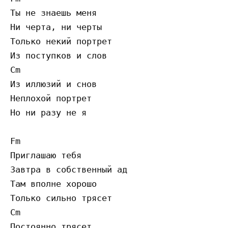
Ты не знаешь меня

Ни черта, ни черты

Только некий портрет

Из поступков и слов

Cm

Из иллюзий и снов

Неплохой портрет

Но ни разу не я

Fm

Приглашаю тебя

Завтра в собственный ад

Там вполне хорошо

Только сильно трясет

Cm

Постоянно трясет
