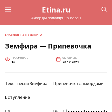
Перейти
Etina.ru
к
содержанию
Аккорды популярных песен
ГЛАВНАЯ
»
З
»
ЗЕМФИРА
Земфира — Припевочка
ПРОСМОТРОВ
ОБНОВЛЕНО
16
20.12.2023
Текст песни Земфира — Припевочка с аккордами:
Вступление

Fm                 Fm  F|------0-------0--0