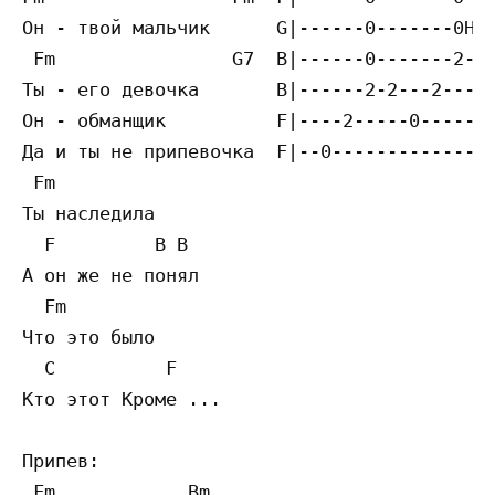
Он - твой мальчик      G|------0-------0Н1-
 Fm                G7  B|------0-------2---
Ты - его девочка       B|------2-2---2-----
Он - обманщик          F|----2-----0-------
Да и ты не припевочка  F|--0---------------
 Fm

Ты наследила

  F         B B

А он же не понял

  Fm

Что это было

  C          F

Кто этот Кроме ...

Припев:

 Fm            Bm
