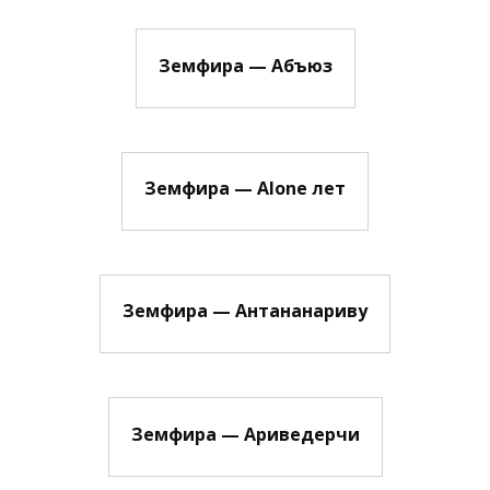
Земфира — Абъюз
Земфира — Alone лет
Земфира — Антананариву
Земфира — Ариведерчи