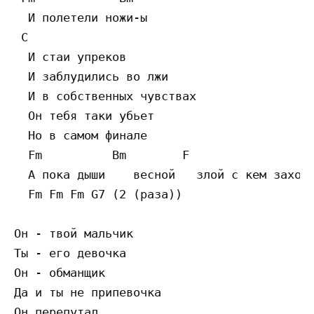
  И полетели ножи-ы

 C

  И стаи упреков

  И заблудились во лжи

  И в собственных чувствах

  Он тебя таки убьет

  Но в самом финале

  Fm          Bm        F

  А пока дыши    весной   злой с кем захоче
  Fm Fm Fm G7 (2 (раза))

Он - твой мальчик

Ты - его девочка

Он - обманщик

Да и ты не припевочка

Он перепутал
