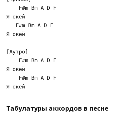
    F#m Bm A D F  

Я окей

   F#m Bm A D F 

Я окей

[Аутро]

    F#m Bm A D F

Я окей

    F#m Bm A D F

Табулатуры аккордов в песне