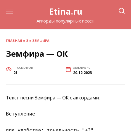
Перейти
Etina.ru
к
содержанию
Аккорды популярных песен
ГЛАВНАЯ
»
З
»
ЗЕМФИРА
Земфира — ОК
ПРОСМОТРОВ
ОБНОВЛЕНО
21
20.12.2023
Текст песни Земфира — ОК с аккордами:
Вступление

для удобства: тональность "+3"
