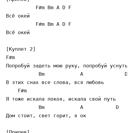
          F#m Bm A D F 

Всё окей

          F#m Bm A D F        

Всё окей

[Куплет 2]

F#m 

Попробуй задеть мою руку, попробуй уснуть

           Bm            A              D  
В этих снах все слова, вся любовь

    F#m   

Я тоже искала покоя, искала свой путь

           Bm            A           D   F 
Дом стоит, свет горит, я ок

[Припев]
