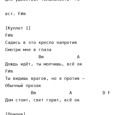
вст. F#m 

[Куплет 1]

F#m 

Садись в это кресло напротив

Смотри мне в глаза

             Bm             A            D 
Дождь идёт, ты молчишь, всё ок

F#m 

Ты видишь врагов, но я против —

Обычный прозак

          Bm             A            D F

Дом стоит, свет горит, всё ок

[Припев]
