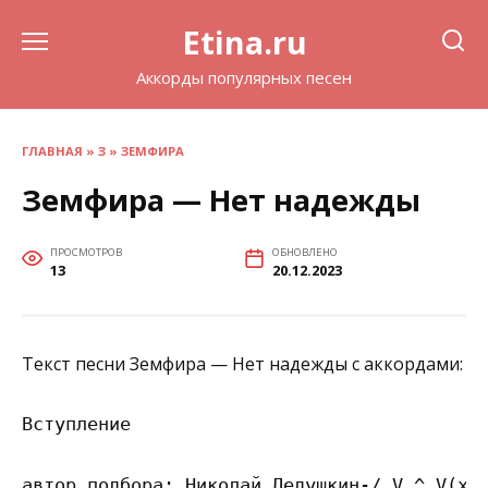
Перейти
Etina.ru
к
содержанию
Аккорды популярных песен
ГЛАВНАЯ
»
З
»
ЗЕМФИРА
Земфира — Нет надежды
ПРОСМОТРОВ
ОБНОВЛЕНО
13
20.12.2023
Текст песни Земфира — Нет надежды с аккордами:
Вступление

автор подбора: Николай Дедушкин-/ V ^ V(x) 