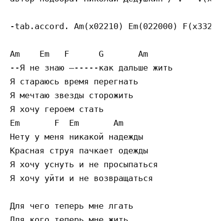
-tab.accord. Am(x02210) Em(022000) F(x33211
Am    Em   F      G       Am 

--Я не знаю —-----как дальше жить 

Я стараюсь время перегнать 

Я мечтаю звезды сторожить 

Я хочу героем стать 

Em       F  Em       Am   

Нету у меня никакой надежды 

Красная струя пачкает одежды 

Я хочу уснуть и не просыпаться 

Я хочу уйти и не возвращаться 

Для чего теперь мне лгать 

Для кого теперь мне жить 
