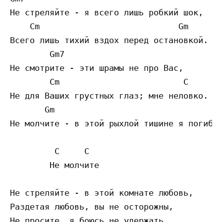
Не стреляйте - я всего лишь робкий шок,

    Cm                            Gm

Всего лишь тихий вздох перед остановкой.

        Gm7

Не смотрите - эти шрамы не про Вас,

        Cm                         C

Не для Ваших грустных глаз; мне неловко.

       Gm

Не молчите - в этой рыхлой тишине я погибну
         C     C

        Не молчите

Не стреляйте - в этой комнате любовь,

Раздетая любовь, вы не осторожны,

Не просите, я боюсь не удержать
