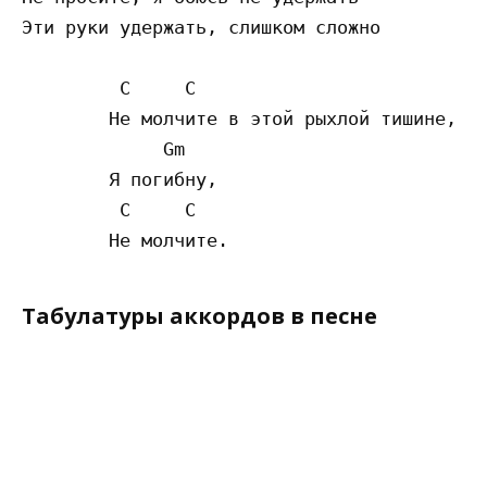
Эти руки удержать, слишком сложно

         C     C

        Не молчите в этой рыхлой тишине,

             Gm

        Я погибну,

         C     C

Табулатуры аккордов в песне