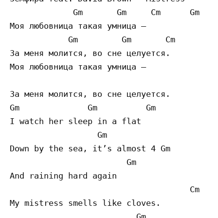
             Gm       Gm     Cm      Gm

Моя любовница такая умница –

            Gm         Gm       Cm       Gm
За меня молится, во сне целуется.

Моя любовница такая умница – 

                                           
За меня молится, во сне целуется.

Gm              Gm          Gm

I watch her sleep in a flat

                  Gm                     Cm
Down by the sea, it’s almost 4 Gm

                        Gm

And raining hard again

                                     Cm

My mistress smells like cloves.

                          Gm
