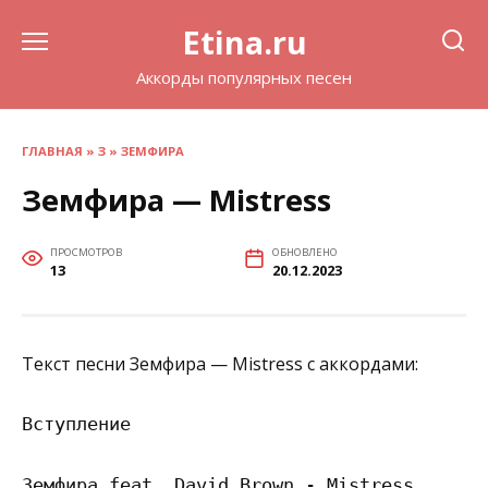
Перейти
Etina.ru
к
содержанию
Аккорды популярных песен
ГЛАВНАЯ
»
З
»
ЗЕМФИРА
Земфира — Mistress
ПРОСМОТРОВ
ОБНОВЛЕНО
13
20.12.2023
Текст песни Земфира — Mistress с аккордами:
Вступление

Земфира feat. David Brown - Mistress
