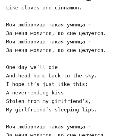
Like cloves and cinnamon.

Моя любовница такая умница -

За меня молится, во сне целуется.

Моя любовница такая умница -

За меня молится, во сне целуется.

One day we’ll die

And head home back to the sky.

I hope it’s just like this:

A never-ending kiss

Stolen from my girlfriend’s,

My girlfriend’s sleeping lips.

Моя любовница такая умница -

За меня молится, во сне целуется.
