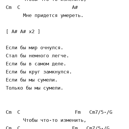
Cm  C                  A#

      Мне придется умереть.

[ A# A# x2 ]

Если бы мир очнулся.

Стал бы немного легче.

Если бы в самом деле.

Если бы круг замкнулся.

Если бы мы сумели.

Только бы мы сумели.

Cm  C                   Fm   Cm7/5-/G

      Чтобы что-то изменить,

Cm  C                  Fm   Cm7/5-/G
