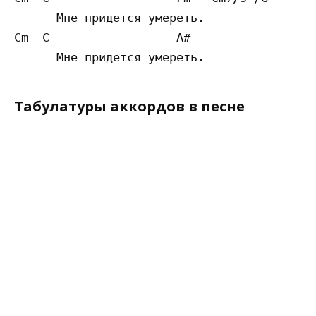
      Мне придется умереть.

Cm  C                  A#

Табулатуры аккордов в песне