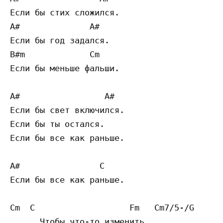
Если бы стих сложился.

A#              A#

Если бы год задался.

B#m             Cm

Если бы меньше фальши.

A#                 A#

Если бы свет включился.

Если бы ты остался.

Если бы все как раньше.

A#                C

Если бы все как раньше.

Cm  C                   Fm   Cm7/5-/G

      Чтобы что-то изменить,
