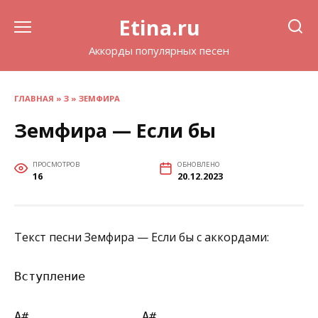
Перейти
Etina.ru
к
содержанию
Аккорды популярных песен
ГЛАВНАЯ
»
З
»
ЗЕМФИРА
Земфира — Если бы
ПРОСМОТРОВ
ОБНОВЛЕНО
16
20.12.2023
Текст песни Земфира — Если бы с аккордами:
Вступление

A#                A#
