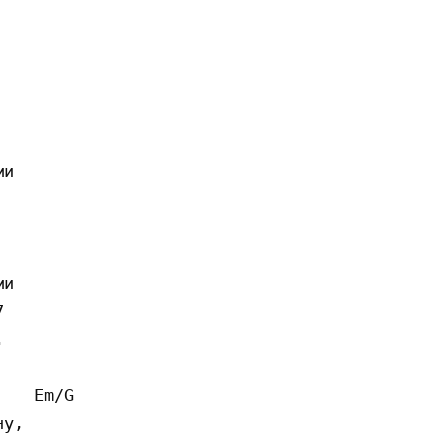
и

и





   Em/G

у,
