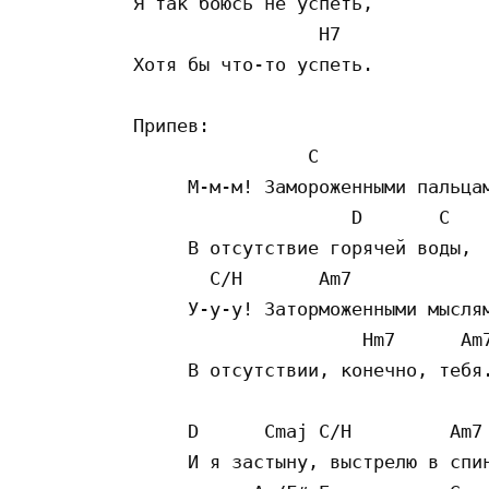
Я так боюсь не успеть,

                 H7

Хотя бы что-то успеть.

Припев:

                C

     М-м-м! Замороженными пальцам
                    D       C

     В отсутствие горячей воды,

       C/H       Am7

     У-у-у! Заторможенными мыслям
                     Hm7      Am7
     В отсутствии, конечно, тебя.
     D      Cmaj C/H         Am7 
     И я застыну, выстрелю в спин