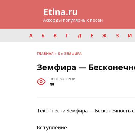
Перейти
Etina.ru
к
содержанию
Аккорды популярных песен
А
Б
В
Г
Д
Е
Ж
З
И
ГЛАВНАЯ
»
З
»
ЗЕМФИРА
Земфира — Бесконечн
ПРОСМОТРОВ
35
Текст песни Земфира — Бесконечность с
Вступление
