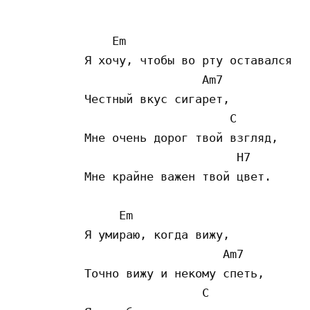
    Em

Я хочу, чтобы во рту оставался

                 Am7

Честный вкус сигарет,

                     C

Мне очень дорог твой взгляд,

                      H7

Мне крайне важен твой цвет.

     Em

Я умираю, когда вижу,

                    Am7

Точно вижу и некому спеть,

                 C
