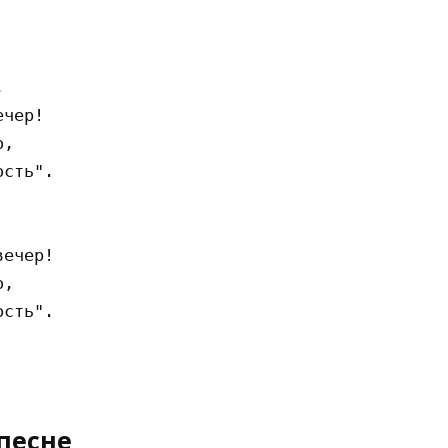


чер!

,

сть".

ечер!

,

сть".

песне