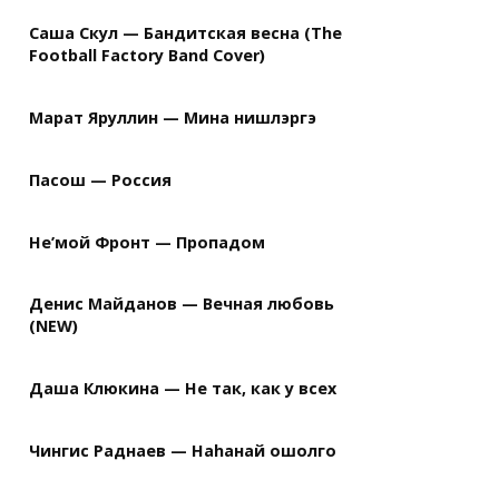
Саша Скул — Бандитская весна (The
Football Factory Band Cover)
Марат Яруллин — Мина нишлэргэ
Пасош — Россия
Не’мой Фронт — Пропадом
Денис Майданов — Вечная любовь
(NEW)
Даша Клюкина — Не так, как у всех
Чингис Раднаев — Наhанай ошолго