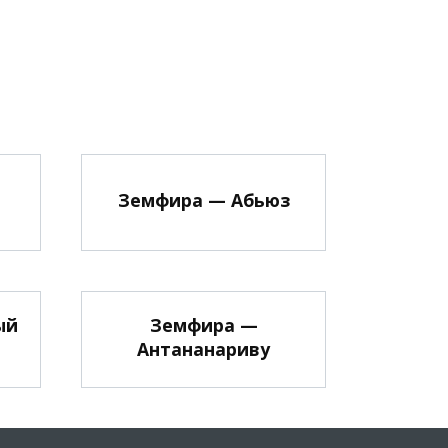
Земфира — Абьюз
ый
Земфира —
Антананариву