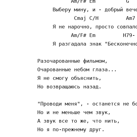
           Am/F# Em          G

     Выберу мину, и - добрый вече
            Cmaj C/H         Am7 
     Я не нарочно, просто совпало
           Am/F# Em         H79-

     Я разгадала знак "Бесконечно
Разочарованные фильмом,

Очарованные небом глаза...

Я не смогу объяснить,

Но возвращаюсь назад.

"Проводи меня", - останется не бо
Но и не меньше чем звук,

А звук все то же, что нить,

Но я по-прежнему друг.
