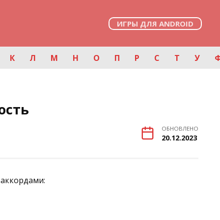
ИГРЫ ДЛЯ ANDROID
К
Л
М
Н
О
П
Р
С
Т
У
ость
ОБНОВЛЕНО
20.12.2023
 аккордами: