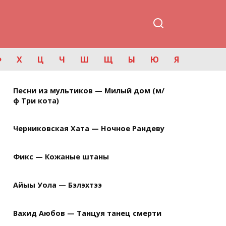
Ф
Х
Ц
Ч
Ш
Щ
Ы
Ю
Я
Песни из мультиков — Милый дом (м/
ф Три кота)
Черниковская Хата — Ночное Рандеву
Фикс — Кожаные штаны
Айыы Уола — Бэлэхтээ
Вахид Аюбов — Танцуя танец смерти