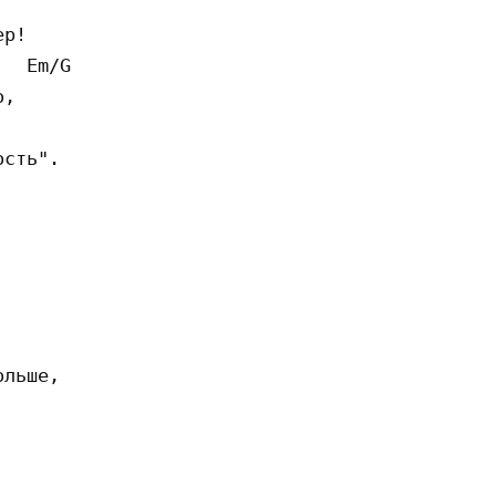
р!

  Em/G

,

сть".

льше,
