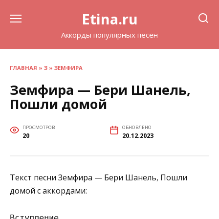
Перейти
Etina.ru
к
содержанию
Аккорды популярных песен
ГЛАВНАЯ
»
З
»
ЗЕМФИРА
Земфира — Бери Шанель,
Пошли домой
ПРОСМОТРОВ
ОБНОВЛЕНО
20
20.12.2023
Текст песни Земфира — Бери Шанель, Пошли
домой с аккордами:
Вступление
