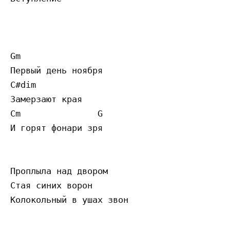
Gm

Первый день ноября

C#dim

Замерзают края

Cm               G

И горят фонари зря

Проплыла над двором

Стая синих ворон

Колокольный в ушах звон
