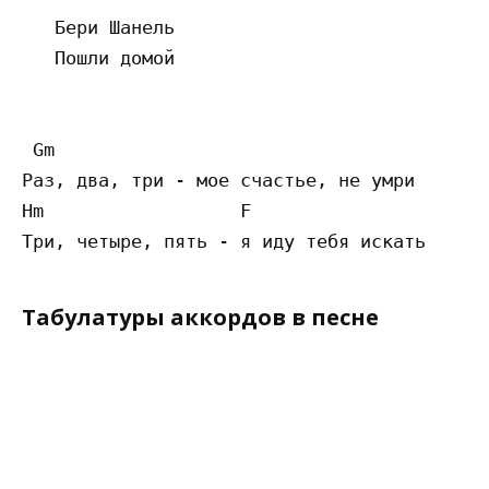
   Бери Шанель

   Пошли домой

 Gm

Раз, два, три - мое счастье, не умри

Hm                  F

Табулатуры аккордов в песне