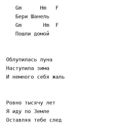
   Gm      Hm   F

   Бери Шанель

   Gm       Hm  F

   Пошли домой

Облупилась луна

Наступила зима

И немного себя жаль

Ровно тысячу лет

Я иду по Земле

Оставляя тебе след
