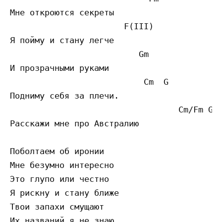
Мне откроются секреты

                       F(III)

Я пойму и стану легче

                          Gm

И прозрачными руками

                           Cm  G

Подниму себя за плечи.

                                  Cm/Fm G 7
Расскажи мне про Австралию

Поболтаем об иронии

Мне безумно интересно

Это глупо или честно

Я рискну и стану ближе

Твои запахи смущают

Их названий я не знаю
