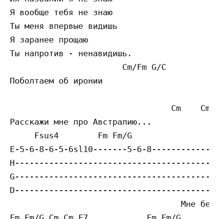
Я вообще тебя не знаю

Ты меня впервые видишь

Я заранее прощаю

Ты напротив - ненавидишь.

                       Cm/Fm G/C        

Поболтаем об иронии

                                 Cm    Cm

Расскажи мне про Австралию...

     Fsus4        Fm Fm/G                  
E-5-6-8-6-5-6sl10-------5-6-8--------------
H------------------------------------------
G------------------------------------------
D------------------------------------------
                                   Мне безу
Fm Fm/G Cm Cm F7            Fm Fm/G...
