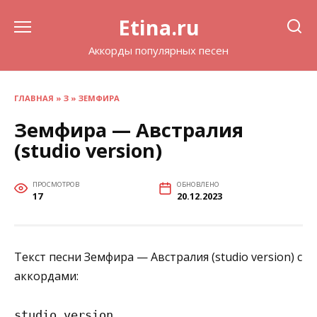
Перейти
Etina.ru
к
содержанию
Аккорды популярных песен
ГЛАВНАЯ
»
З
»
ЗЕМФИРА
Земфира — Австралия
(studio version)
ПРОСМОТРОВ
ОБНОВЛЕНО
17
20.12.2023
Текст песни Земфира — Австралия (studio version) с
аккордами:
studio version
