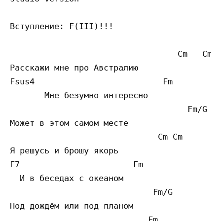
Вступление: F(III)!!!

                                  Cm   Cm  
Расскажи мне про Австралию

Fsus4                          Fm 

       Мне безумно интересно

                                    Fm/G

Может в этом самом месте

                              Cm Cm

Я решусь и брошу якорь

F7                       Fm

  И в беседах с океаном

                             Fm/G

Под дождём или под планом

                            Fm
