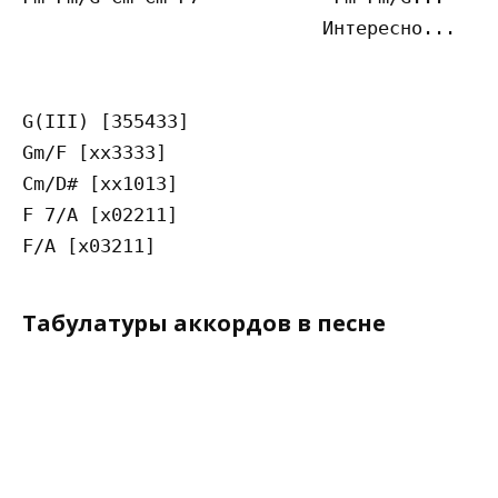
                           Интересно...

G(III) [355433]

Gm/F [xx3333]

Cm/D# [xx1013]

F 7/A [x02211]

Табулатуры аккордов в песне