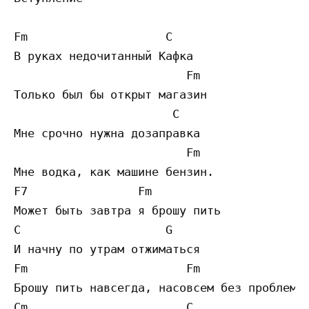
Fm                    C

В руках недочитанный Кафка

                         Fm

Только был бы открыт магазин

                       C

Мне срочно нужна дозаправка

                         Fm

Мне водка, как машине бензин.

F7                Fm

Может быть завтра я брошу пить

C                     G

И начну по утрам отжиматься

Fm                       Fm

Брошу пить навсегда, насовсем без проблем

Cm                       C
