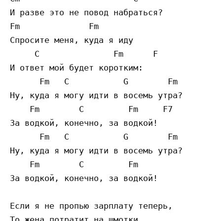
И разве это не повод набраться?

Fm              Fm

Спросите меня, куда я иду

     C               Fm      F

И ответ мой будет коротким:

      Fm   C           G        Fm

Ну, куда я могу идти в восемь утра?

    Fm        C         Fm     F7

За водкой, конечно, за водкой!

      Fm   C           G        Fm

Ну, куда я могу идти в восемь утра?

    Fm        C         Fm

За водкой, конечно, за водкой!

Если я не пропью зарплату теперь,

То жена потратит на шмотки
