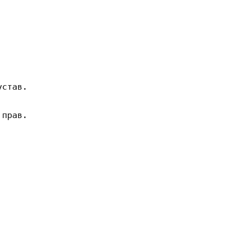
став.

прав.
