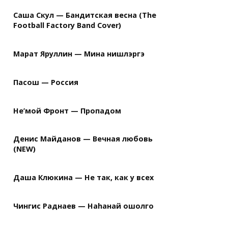
Саша Скул — Бандитская весна (The
Football Factory Band Cover)
Марат Яруллин — Мина нишлэргэ
Пасош — Россия
Не’мой Фронт — Пропадом
Денис Майданов — Вечная любовь
(NEW)
Даша Клюкина — Не так, как у всех
Чингис Раднаев — Наhанай ошолго