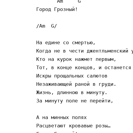
       Am     G

Город Грозный!

/Am  G/

На едине со смертью,

Когда не в чести джентльменский у
Кто на курок нажмет первым,

Тот, в конце концов, и останется 
Искры прощальных салютов

Незаживающей раной в груди.

Жизнь, длинною в минуту.

За минуту поле не перейти,

А на минных полях

Расцветают кровавые розы…
