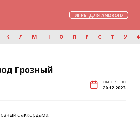
ИГРЫ ДЛЯ ANDROID
К
Л
М
Н
О
П
Р
С
Т
У
род Грозный
ОБНОВЛЕНО
20.12.2023
озный с аккордами: