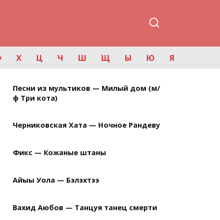
Ф
Х
Ц
Ч
Ш
Щ
Ы
Ю
Я
Песни из мультиков — Милый дом (м/
ф Три кота)
Черниковская Хата — Ночное Рандеву
Фикс — Кожаные штаны
Айыы Уола — Бэлэхтээ
Вахид Аюбов — Танцуя танец смерти