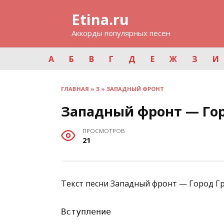
Перейти
Etina.ru
к
содержанию
Аккорды популярных песен
А
Б
В
Г
Д
Е
Ж
З
И
ГЛАВНАЯ
»
З
»
ЗАПАДНЫЙ ФРОНТ
Западный фронт — Го
ПРОСМОТРОВ
21
Текст песни Западный фронт — Город Гр
Вступление
