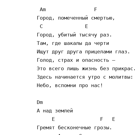
 Am                F

Город, помеченный смертью,

 C              E

Город, убитый тысячу раз.

Там, где шакалы да черти

Ищут друг друга прицелами глаз.

Голод, страх и опасность –

Это всего лишь жизнь без прикрас.
Здесь начинается утро с молитвы:

Небо, вспомни про нас!

Dm

А над землей

     E               F   E

Гремят бесконечные грозы.
