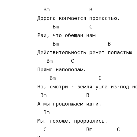
  Bm             B

Дорога кончается пропастью,

     Bm          C

Рай, что обещан нам

     Bm                B

Действительность режет лопастью

   Bm      C

Прямо напополам.

    Bm              C

Но, смотри - земля ушла из-под но
 Bm             B

А мы продолжаем идти.

  Bm                 

Мы, похоже, прорвались,

  C             Bm        C
