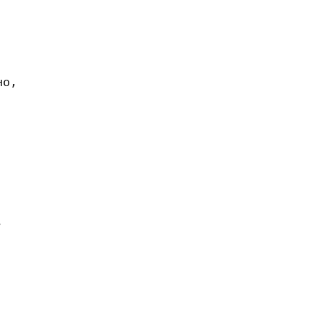
о,


