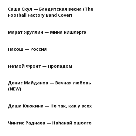
Саша Скул — Бандитская весна (The
Football Factory Band Cover)
Марат Яруллин — Мина нишлэргэ
Пасош — Россия
Не’мой Фронт — Пропадом
Денис Майданов — Вечная любовь
(NEW)
Даша Клюкина — Не так, как у всех
Чингис Раднаев — Наhанай ошолго