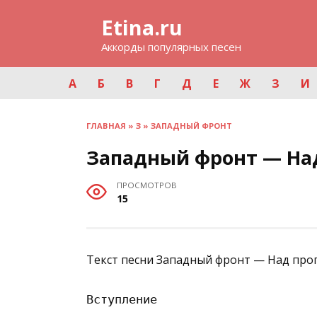
Перейти
Etina.ru
к
содержанию
Аккорды популярных песен
А
Б
В
Г
Д
Е
Ж
З
И
ГЛАВНАЯ
»
З
»
ЗАПАДНЫЙ ФРОНТ
Западный фронт — На
ПРОСМОТРОВ
15
Текст песни Западный фронт — Над проп
Вступление
