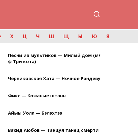
Ф
Х
Ц
Ч
Ш
Щ
Ы
Ю
Я
Песни из мультиков — Милый дом (м/
ф Три кота)
Черниковская Хата — Ночное Рандеву
Фикс — Кожаные штаны
Айыы Уола — Бэлэхтээ
Вахид Аюбов — Танцуя танец смерти