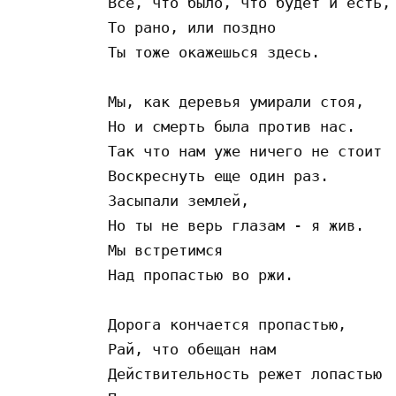
Все, что было, что будет и есть,

То рано, или поздно

Ты тоже окажешься здесь.

Мы, как деревья умирали стоя,

Но и смерть была против нас.

Так что нам уже ничего не стоит

Воскреснуть еще один раз.

Засыпали землей,

Но ты не верь глазам - я жив.

Мы встретимся

Над пропастью во ржи.

Дорога кончается пропастью,

Рай, что обещан нам

Действительность режет лопастью
