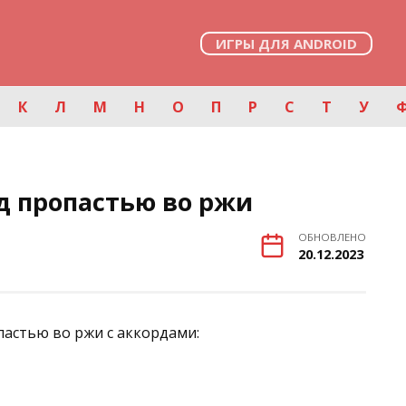
ИГРЫ ДЛЯ ANDROID
К
Л
М
Н
О
П
Р
С
Т
У
д пропастью во ржи
ОБНОВЛЕНО
20.12.2023
астью во ржи с аккордами: