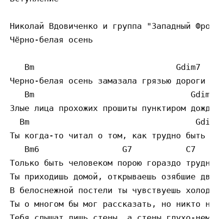
Николай Вдовиченко и группа "Западный Фронт
Чёрно-белая осень

   Bm                             Gdim7

Черно-белая осень замазала грязью дороги

   Bm                                Gdim7

Злые лица прохожих прошиты пунктиром дождей
  Bm                                  Gdim7
Ты когда-то читал о том, как трудно быть бо
   Bm6                 G7           C7

Только быть человеком порою гораздо трудней
Ты приходишь домой, открываешь озябшие двер
В белоснежной постели ты чувствуешь холод з
Ты о многом бы мог рассказать, но никто не 
Тебя слышат лишь стены, а стены глухо-немы.