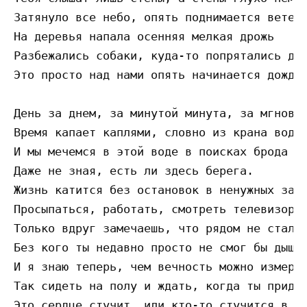
Затянуло все небо, опять поднимается ветер

На деревья напала осенняя мелкая дрожь

Разбежались собаки, куда-то попрятались дет
Это просто над нами опять начинается дождь.
День за днем, за минутой минута, за мгновен
Время капает каплями, словно из крана вода

И мы мечемся в этой воде в поисках брода

Даже не зная, есть ли здесь берега.

Жизнь катится без остановок в ненужных забо
Просыпаться, работать, смотреть телевизор и
Только вдруг замечаешь, что рядом не стало 
Без кого ты недавно просто не смог бы дышат
И я знаю теперь, чем вечность можно измерит
Так сидеть на полу и ждать, когда ты придеш
Это сердце стучит, или кто-то стучится в дв