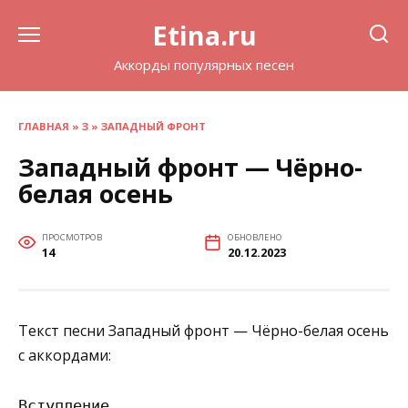
Перейти
Etina.ru
к
содержанию
Аккорды популярных песен
ГЛАВНАЯ
»
З
»
ЗАПАДНЫЙ ФРОНТ
Западный фронт — Чёрно-
белая осень
ПРОСМОТРОВ
ОБНОВЛЕНО
14
20.12.2023
Текст песни Западный фронт — Чёрно-белая осень
с аккордами:
Вступление
