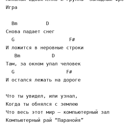
Игра

  Bm          D

Снова падает снег

  G                   F#

И ложится в неровные строки

   Bm           D

Там, за окном упал человек

  G                  F#

И остался лежать на дороге

Что ты увидел, или узнал,

Когда ты обнялся с землею

Что весь этот мир – компьютерный зал

Компьютерный рай “Паранойя”
