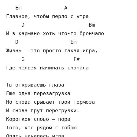
   Em              A

Главное, чтобы перло с утра

     D                     Bm

И в кармане хоть что-то бренчало

   D                 Em

Жизнь – это просто такая игра,

     G                F#

Где нельзя начинать сначала

Ты открываешь глаза –

Еще одна перезагрузка

Но снова срывает твои тормоза

И снова прут перегрузки.

Короткое слово – пора

Того, кто рядом с тобою

Опять началась игра
