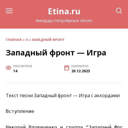
Перейти
Etina.ru
к
содержанию
Аккорды популярных песен
ГЛАВНАЯ
»
З
»
ЗАПАДНЫЙ ФРОНТ
Западный фронт — Игра
ПРОСМОТРОВ
ОБНОВЛЕНО
14
20.12.2023
Текст песни Западный фронт — Игра с аккордами:
Вступление

Николай Вдовиченко и группа "Западный Фронт