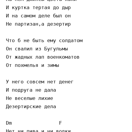
И куртка тертая до дыр

И на самом деле был он

Не партизан,а дезертир

Что б не быть ему солдатом

Он свалил из Бугульмы

От жадных лап военкоматов

От похмелья и зимы

У него совсем нет денег

И подруга не дала

Не веселые лихие

Дезертирские дела

Dm                F

Нет ни пива и ни водки
