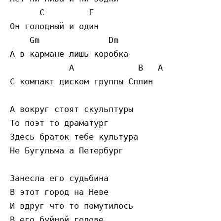
      C         F

Он голодный и один

    Gm              Dm

А в кармане лишь коробка

            A             B   A

С компакт диском группы Сплин

А вокруг стоят скульптуры

То поэт то драматург

Здесь браток тебе культура

Не Бугульма а Петербург

Занесла его судьбина

В этот город на Неве

И вдруг что то помутилось

В его буйной голове
