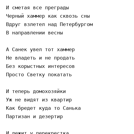
И сметая все преграды

Черный хаммер как сквозь сны

Вдруг взлетел над Петербургом

В направлении весны

А Санек увел тот хаммер

Не владеть и не продать

Без корыстных интересов

Просто Светку покатать

И теперь домохозяйки

Уж не видят из квартир

Как бредет куда то Санька

Партизан и дезертир

И лежит у перекрестка
