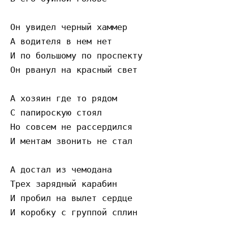
Он увидел черный хаммер

А водителя в нем нет

И по большому по проспекту

Он рванул на красный свет

А хозяин где то рядом

С папироскую стоял

Но совсем не рассердился

И ментам звонить не стал

А достал из чемодана

Трех зарядный карабин

И пробил на вылет сердце

И коробку с группой сплин
