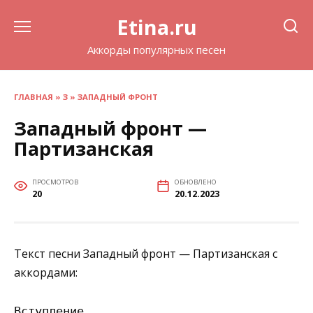
Перейти
Etina.ru
к
содержанию
Аккорды популярных песен
ГЛАВНАЯ
»
З
»
ЗАПАДНЫЙ ФРОНТ
Западный фронт —
Партизанская
ПРОСМОТРОВ
ОБНОВЛЕНО
20
20.12.2023
Текст песни Западный фронт — Партизанская с
аккордами:
Вступление
