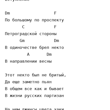
Dm                  F

По большому по проспекту

       C            F

Петроградской стороны

      Gm            Dm

В одиночестве брел некто

         A       Dm

В направлении весны

Этот некто был не бритый,

Да еще заметно пьян

В общем все как и бывает

В жизни русских партизан

На нем джинсы цвета хаки
