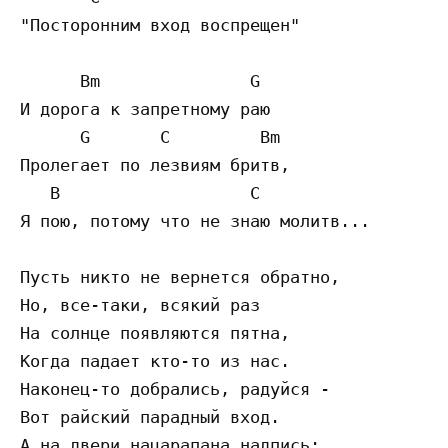
"Посторонним вход воспрещен"

      Bm               G

И дорога к запретному раю

      G       C         Bm

Пролегает по лезвиям бритв,

   B                   C

Я пою, потому что не знаю молитв...

Пусть никто не вернется обратно,

Но, все-таки, всякий раз

На солнце появляются пятна,

Когда падает кто-то из нас.

Наконец-то добрались, радуйся -

Вот райский парадный вход.

А на двери нацарапана надпись:
