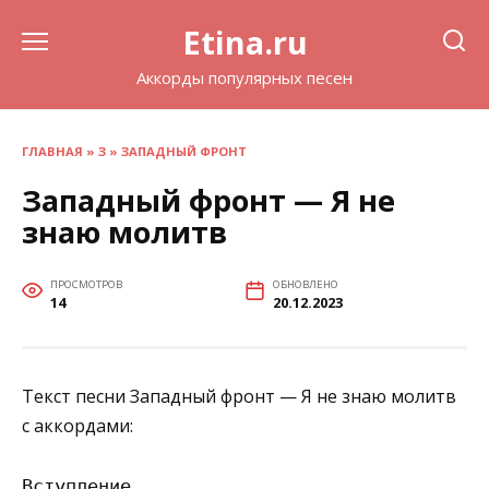
Перейти
Etina.ru
к
содержанию
Аккорды популярных песен
ГЛАВНАЯ
»
З
»
ЗАПАДНЫЙ ФРОНТ
Западный фронт — Я не
знаю молитв
ПРОСМОТРОВ
ОБНОВЛЕНО
14
20.12.2023
Текст песни Западный фронт — Я не знаю молитв
с аккордами:
Вступление
