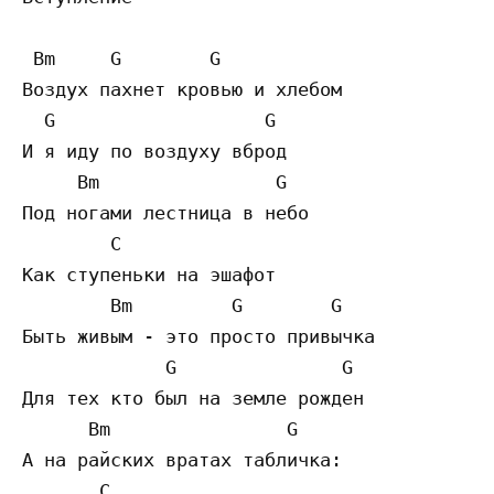
 Bm     G        G

Воздух пахнет кровью и хлебом

  G                   G

И я иду по воздуху вброд

     Bm                G

Под ногами лестница в небо

        C

Как ступеньки на эшафот

        Bm         G        G

Быть живым - это просто привычка

             G               G

Для тех кто был на земле рожден

      Bm                G

А на райских вратах табличка:

       C
