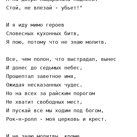
Стой, не влезай - убьет!"

И я иду мимо героев

Словесных кухонных битв,

Я пою, потому что не знаю молитв.

Все, чем полон, что выстрадал, вынес

И донес до седьмых небес,

Прошептал заветное имя,

Ожидая несказанных чудес.

Но на всех за райским порогом

Не хватит свободных мест,

И пускай все мы ходим под богом,

Рок-н-ролл - моя церковь и крест.

И не знаю молитвы, кроме
