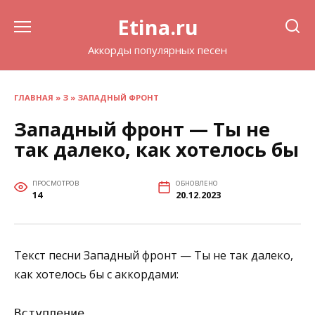
Перейти
Etina.ru
к
содержанию
Аккорды популярных песен
ГЛАВНАЯ
»
З
»
ЗАПАДНЫЙ ФРОНТ
Западный фронт — Ты не
так далеко, как хотелось бы
ПРОСМОТРОВ
ОБНОВЛЕНО
14
20.12.2023
Текст песни Западный фронт — Ты не так далеко,
как хотелось бы с аккордами:
Вступление
