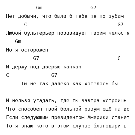
          Gm                G7             
Нет добычи, что была б тебе не по зубам

      C                              G7    
Любой бультерьер позавидует твоим челюстям

   Gm                                      
Но я осторожен

         G7                          C

И держу под дверью капкан

C              G7                        C 
     Ты не так далеко как хотелось бы

И нельзя угадать, где ты завтра устроишь за
Что способен твой больной разум ещё натвори
Если следующим президентом Америки станет М
То я знаю кого в этом случае благодарить
