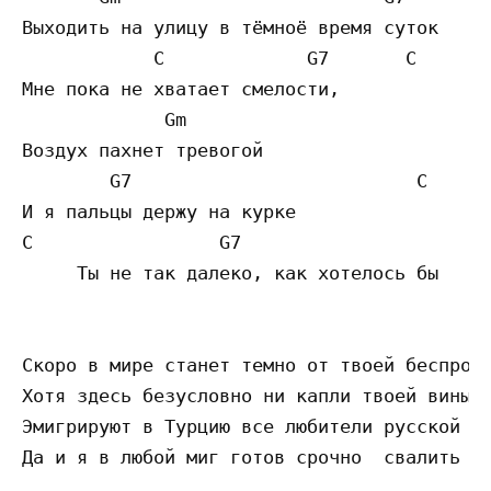
Выходить на улицу в тёмноё время суток

            C             G7       C

Мне пока не хватает смелости,

             Gm                            
Воздух пахнет тревогой

        G7                          C

И я пальцы держу на курке

C                 G7                       
     Ты не так далеко, как хотелось бы 

Скоро в мире станет темно от твоей беспросв
Хотя здесь безусловно ни капли твоей вины.

Эмигрируют в Турцию все любители русской сл
Да и я в любой миг готов срочно  свалить из