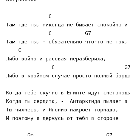
              C                            
Там где ты, никогда не бывает спокойно и ти
              C           G7               
Там где ты, - обязательно что-то не так,

    C                                      
Либо война и расовая неразбериха,

               C                       G7  
Либо в крайнем случае просто полный бардак.
Когда тебе скучно в Египте идут снегопады,

Когда ты сердита, -  Антарктида пылает в ог
Ты чихнешь, и Японию накроет торнадо,

И поэтому я держусь от тебя в стороне 

       Gm                        G7        