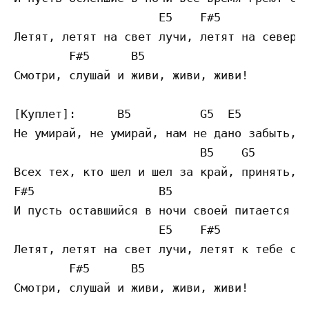
                     E5    F#5             
Летят, летят на свет лучи, летят на север и
        F#5      B5

Смотри, слушай и живи, живи, живи!

[Куплет]:      B5          G5  E5          
Не умирай, не умирай, нам не дано забыть, п
                           B5    G5        
Всех тех, кто шел и шел за край, принять, п
F#5                  B5                  G5
И пусть оставшийся в ночи своей питается ла
                     E5    F#5             
Летят, летят на свет лучи, летят к тебе с м
        F#5      B5
