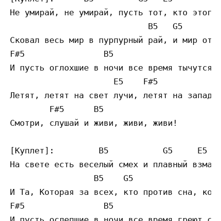
Не умирай, не умирай, пусть тот, кто этого 
                            B5   G5        
Сковал весь мир в пурпурный рай, и мир от г
F#5                B5                      
И пусть оглохшие в ночи все время тычутся в
                     E5    F#5             
Летят, летят на свет лучи, летят на запад и
        F#5      B5

Смотри, слушай и живи, живи, живи!

[Куплет]:         B5           G5     E5   
На свете есть веселый смех и плавный взмах 
                 B5    G5                  
И Та, Которая за всех, кто против сна, кото
F#5                B5                      
И пусть ослепшие в ночи все время греют сво