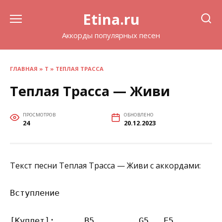
Перейти
Etina.ru
к
содержанию
Аккорды популярных песен
ГЛАВНАЯ
»
Т
»
ТЕПЛАЯ ТРАССА
Теплая Трасса — Живи
ПРОСМОТРОВ
ОБНОВЛЕНО
24
20.12.2023
Текст песни Теплая Трасса — Живи с аккордами:
Вступление

[Куплет]:      B5         G5   E5          