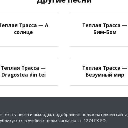
Теплая Трасса — А
Теплая Трасса —
солнце
Бим-Бом
Теплая Трасса —
Теплая Трасса —
Dragostea din tei
Безумный мир
ные тексты песен и аккорды, подобранные пользователями сайт
бликуются в учебных целях согласно ст. 1274 ГК РФ.