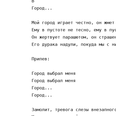
B

Город...

Мой город играет честно, он жмет 
Ему в пустоте не тесно, ему в пус
Он жертвует парашютом, он страшен
Его дурака надули, покуда мы с ни
Припев:

Город выбрал меня

Город выбрал меня

Город...

Город...

Замолит, тревога слезы внезапного