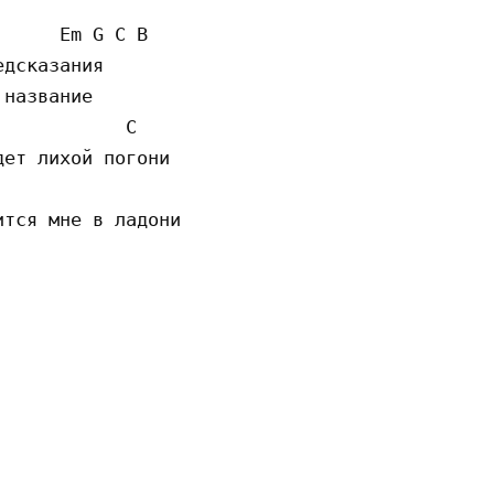
     Em G C B

дсказания

название

           C

ет лихой погони

тся мне в ладони
