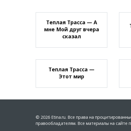
Теплая Трасса — А
мне Мой друг вчера
сказал
Теплая Трасса —
Этот мир
© 2026 Etina.ru. Все права на процитирован
правообладателям. Все материалы на сайте пу