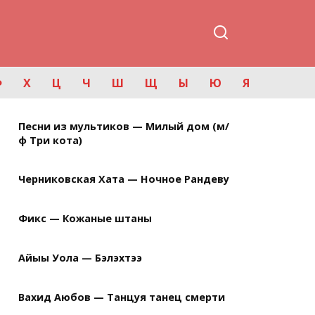
Ф
Х
Ц
Ч
Ш
Щ
Ы
Ю
Я
Песни из мультиков — Милый дом (м/
ф Три кота)
Черниковская Хата — Ночное Рандеву
Фикс — Кожаные штаны
Айыы Уола — Бэлэхтээ
Вахид Аюбов — Танцуя танец смерти