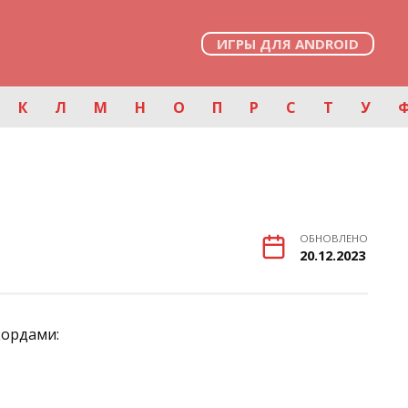
ИГРЫ ДЛЯ ANDROID
К
Л
М
Н
О
П
Р
С
Т
У
ОБНОВЛЕНО
20.12.2023
кордами: