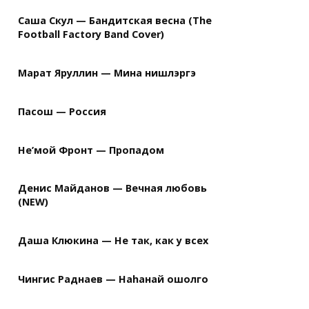
Саша Скул — Бандитская весна (The
Football Factory Band Cover)
Марат Яруллин — Мина нишлэргэ
Пасош — Россия
Не’мой Фронт — Пропадом
Денис Майданов — Вечная любовь
(NEW)
Даша Клюкина — Не так, как у всех
Чингис Раднаев — Наhанай ошолго