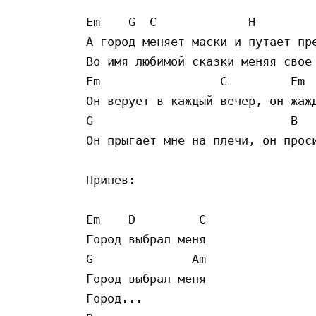
Em    G  C             H         
А город меняет маски и путает пре
Во имя любимой сказки меняя свое 
Em                 C         Em  
Он верует в каждый вечер, он жажд
G                            B 

Он прыгает мне на плечи, он проси
Припев:

Em    D         C

Город выбрал меня

G              Am

Город выбрал меня

Город...
