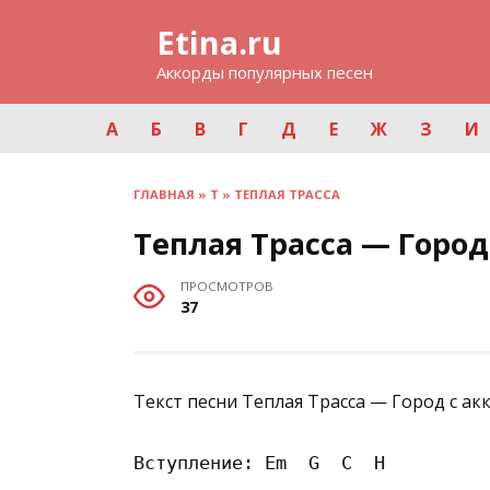
Перейти
Etina.ru
к
содержанию
Аккорды популярных песен
А
Б
В
Г
Д
Е
Ж
З
И
ГЛАВНАЯ
»
Т
»
ТЕПЛАЯ ТРАССА
Теплая Трасса — Город
ПРОСМОТРОВ
37
Текст песни Теплая Трасса — Город с ак
Вступление: Em  G  C  H
