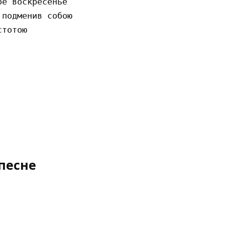
е воскресенье

подменив собою

тотою

песне