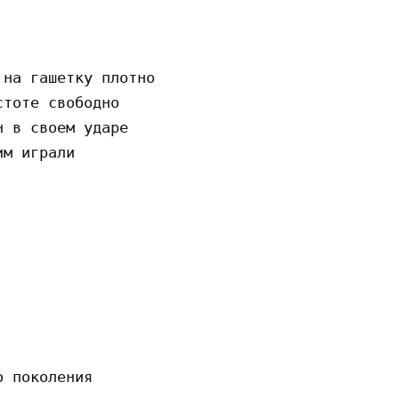
на гашетку плотно

тоте свободно

 в своем ударе

м играли

 поколения
