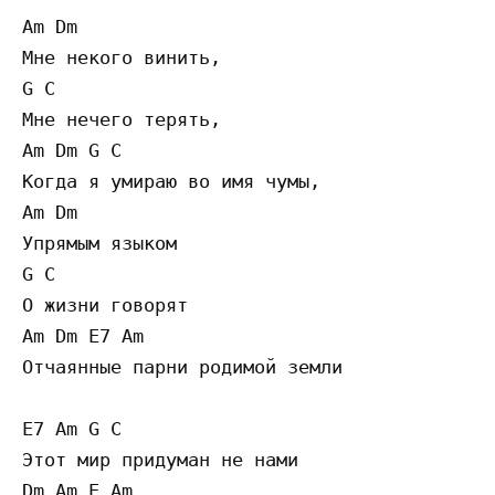
Am Dm

Мне некого винить, 

G C

Мне нечего терять, 

Am Dm G C

Когда я умираю во имя чумы,

Am Dm

Упрямым языком

G C

О жизни говорят 

Am Dm E7 Am

Отчаянные парни родимой земли

E7 Am G C

Этот мир придуман не нами

Dm Am E Am
