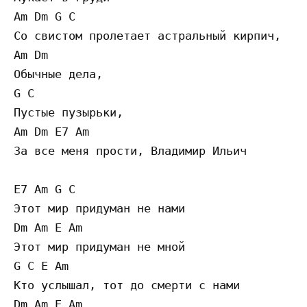
Am Dm G C

Со свистом пролетает астральный кирпич,

Am Dm

Обычные дела,

G C

Пустые пузырьки,

Am Dm E7 Am

3а все меня прости, Владимир Ильич

E7 Am G C

Этот мир придуман не нами

Dm Am E Am

Этот мир придуман не мной

G C E Am

Кто услышал, тот до смерти с нами 

Dm Am E Am
