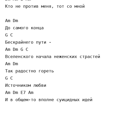
Кто не против меня, тот со мной

Am Dm

До самого конца

G C

Бескрайнего пути -

Am Dm G C

Вселенского начала неженских страстей

Am Dm

Так радостно гореть

G C

Источником любви

Am Dm E7 Am
