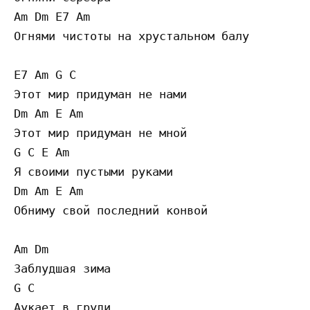
Am Dm E7 Am

Огнями чистоты на хрустальном балу

E7 Am G C

Этот мир придуман не нами

Dm Am E Am

Этот мир придуман не мной

G C E Am

Я своими пустыми руками 

Dm Am E Am

Обниму свой последний конвой

Am Dm

3аблудшая зима

G C

Аукает в груди
