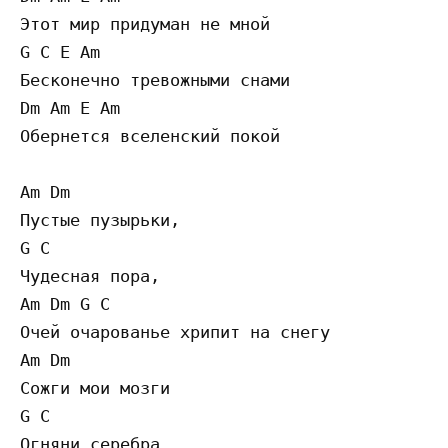
Этот мир придуман не мной

G C E Am

Бесконечно тревожными снами

Dm Am E Am

Обернется вселенский покой

Am Dm

Пустые пузырьки,

G C

Чудесная пора,

Am Dm G C

Очей очарованье хрипит на снегу

Am Dm

Сожги мои мозги

G C

Огняни серебра
