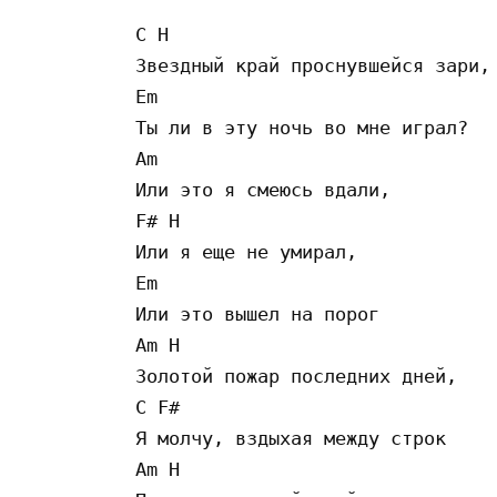
C H

Звездный край проснувшейся зари,

Em

Ты ли в эту ночь во мне играл?

Am

Или это я смеюсь вдали,

F# H

Или я еще не умирал,

Em

Или это вышел на порог

Am H

Золотой пожар последних дней,

C F#

Я молчу, вздыхая между строк

Am H
