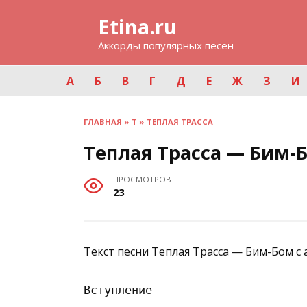
Перейти
Etina.ru
к
содержанию
Аккорды популярных песен
А
Б
В
Г
Д
Е
Ж
З
И
ГЛАВНАЯ
»
Т
»
ТЕПЛАЯ ТРАССА
Теплая Трасса — Бим-
ПРОСМОТРОВ
23
Текст песни Теплая Трасса — Бим-Бом с
Вступление
