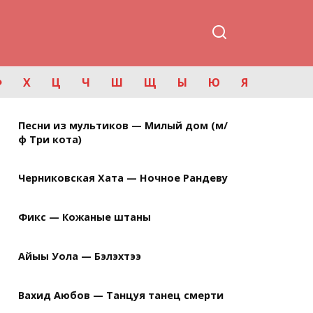
Ф
Х
Ц
Ч
Ш
Щ
Ы
Ю
Я
Песни из мультиков — Милый дом (м/
ф Три кота)
Черниковская Хата — Ночное Рандеву
Фикс — Кожаные штаны
Айыы Уола — Бэлэхтээ
Вахид Аюбов — Танцуя танец смерти