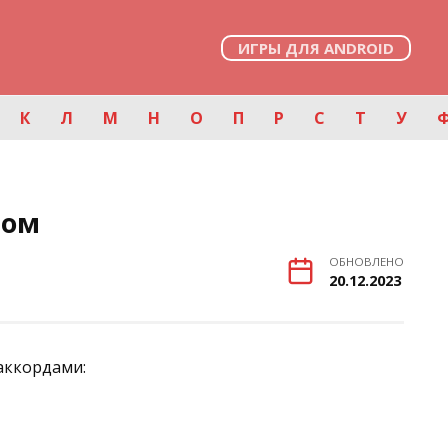
ИГРЫ ДЛЯ ANDROID
К
Л
М
Н
О
П
Р
С
Т
У
Бом
ОБНОВЛЕНО
20.12.2023
 аккордами: