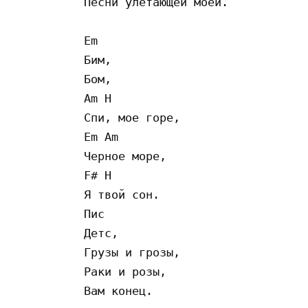
Песни улетающей моей.

Em

Бим,

Бом,

Am H

Спи, мое горе,

Em Am

Черное море,

F# H

Я твой сон.

Пис

Детс,

Грузы и грозы,

Раки и розы,
