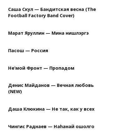
Саша Скул — Бандитская весна (The
Football Factory Band Cover)
Марат Яруллин — Мина нишлэргэ
Пасош — Россия
Не’мой Фронт — Пропадом
Денис Майданов — Вечная любовь
(NEW)
Даша Клюкина — Не так, как у всех
Чингис Раднаев — Наhанай ошолго