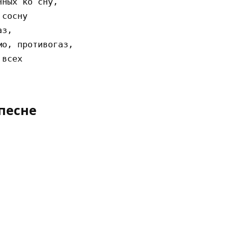
ных ко сну,

сосну

з,

о, противогаз,

всех

песне