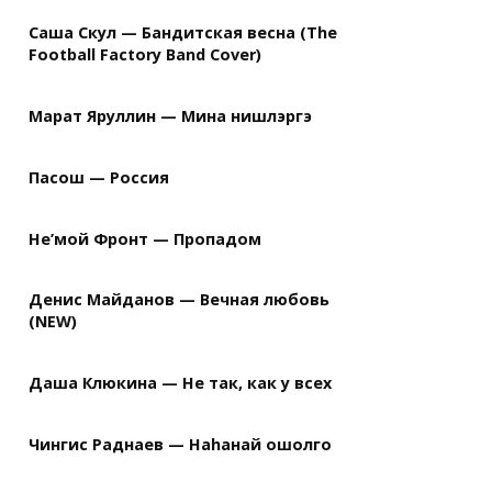
Саша Скул — Бандитская весна (The
Football Factory Band Cover)
Марат Яруллин — Мина нишлэргэ
Пасош — Россия
Не’мой Фронт — Пропадом
Денис Майданов — Вечная любовь
(NEW)
Даша Клюкина — Не так, как у всех
Чингис Раднаев — Наhанай ошолго