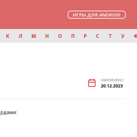
ИГРЫ ДЛЯ ANDROID
К
Л
М
Н
О
П
Р
С
Т
У
ОБНОВЛЕНО
20.12.2023
ордами: