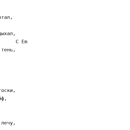
тал,

ыхал,

     C Em 

тень,

оски,

ф,

лечу,
