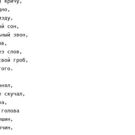
 кричу,

но,

зду,

й сон,

ный звон,

в,

з слов,

вой гроб,

ого.

нял,

 скучал,

а,

голова

шин,

чин,
