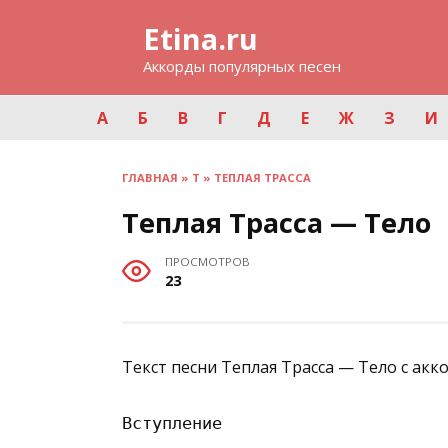
Перейти
Etina.ru
к
содержанию
Аккорды популярных песен
А
Б
В
Г
Д
Е
Ж
З
И
ГЛАВНАЯ
»
Т
»
ТЕПЛАЯ ТРАССА
Теплая Трасса — Тело
ПРОСМОТРОВ
23
Текст песни Теплая Трасса — Тело с акк
Вступление
