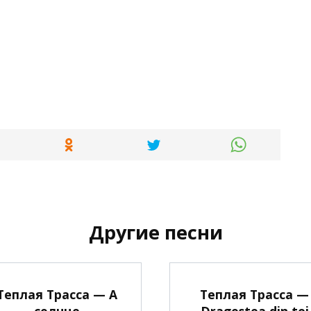
Другие песни
Теплая Трасса — А
Теплая Трасса —
солнце
Dragostea din tei