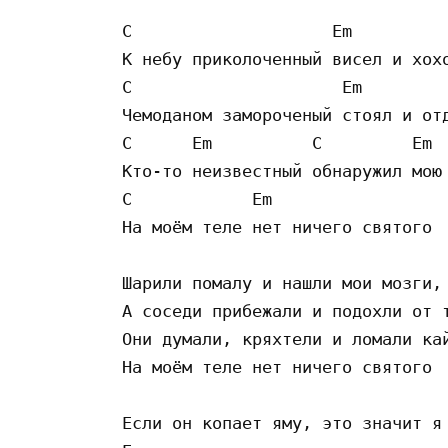
C                    Em

К небу приколоченный висел и хохо
C                     Em

Чемоданом замороченый стоял и отд
C      Em          C         Em  
Кто-то неизвестный обнаружил мою 
C            Em 

На моём теле нет ничего святого

Шарили помалу и нашли мои мозги,

А соседи прибежали и подохли от т
Они думали, кряхтели и ломали кай
На моём теле нет ничего святого

Если он копает яму, это значит я 