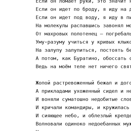
Если он ломает руки, это значит я
Если он идет по броду, я иду на д
Если он идет под воду, я иду в пи
На молекулы распавшись завонял мо
От махровых полотенец — погребаль
Уму-разуму учиться у кривых клыко
На залупу залупиться, постоять бе
А потом, как Буратино, обоссать с
Ведь на моём теле нет ничего свят
Жопой растревоженный бежал и дого
А прикладами ухоженный сидел и не
И воняли суматошно недобитые слов
И кричали командиры, и кружилась 
И сияющее небо, и облезлый крепде
Волновали одиноко недоебанных муж