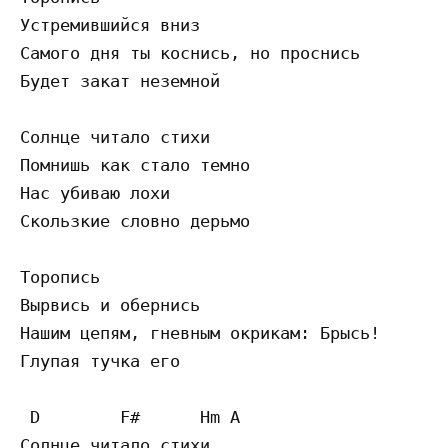
Устремившийся вниз

Самого дня ты коснись, но проснись

Будет закат неземной

Солнце читало стихи

Помнишь как стало темно

Нас убиваю лохи

Скользкие словно дерьмо

Торопись

Вырвись и обернись

Нашим цепям, гневным окрикам: Брысь!

Глупая тучка его

 D        F#      Hm A  
