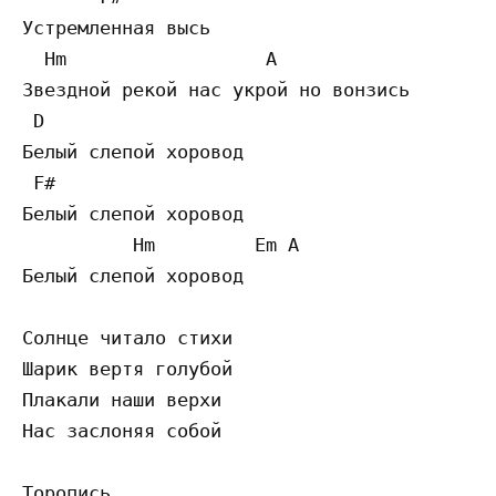
Устремленная высь

  Hm                  A

Звездной рекой нас укрой но вонзись

 D

Белый слепой хоровод

 F#

Белый слепой хоровод

          Hm         Em A

Белый слепой хоровод

Солнце читало стихи

Шарик вертя голубой

Плакали наши верхи

Нас заслоняя собой

Торопись
