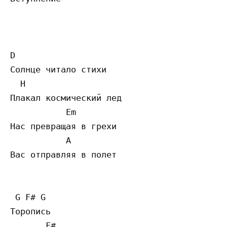
D

Солнце читало стихи

  H

Плакал космический лед

           Em

Нас превращая в грехи

           A   

Вас отправляя в полет

 G F# G

Торопись

       F#    
