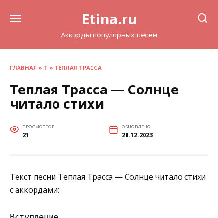
Перейти
Etina.ru
к
содержанию
Аккорды популярных песен
ГЛАВНАЯ
»
Т
»
ТЕПЛАЯ ТРАССА
Теплая Трасса — Солнце
читало стихи
ПРОСМОТРОВ
ОБНОВЛЕНО
21
20.12.2023
Текст песни Теплая Трасса — Солнце читало стихи
с аккордами:
Вступление
