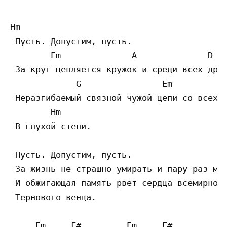
Hm

 Пусть. Допустим, пусть. 

        Em              A              D

 За круг цепляется кружок и среди всех друз
             G                Em           
 Неразгибаемый связной чужой цепи со всех с
        Hm 

 В глухой степи. 

 Пусть. Допустим, пусть. 

 За жизнь не страшно умирать и пару раз моя
 И обжигающая память рвет сердца всемирной 
 Тернового венца. 

     Em     F#         Em     F#
