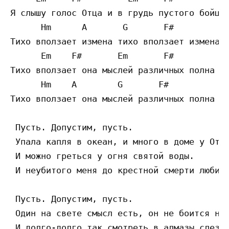
Я слышу голос Отца и в грудь пустого бойца 
      Hm      A       G       F#

Тихо вползает измена тихо вползает измена

      Em    F#       Em       F# 

Тихо вползает она мыслей различных полна 

      Hm    A        G       F# 

Тихо вползает она мыслей различных полна 

 Пусть. Допустим, пусть. 

 Упала капля в океан, и много в доме у Отца
 И можно греться у огня святой воды. 

 И неубитого меня до крестной смерти любишь
 Пусть. Допустим, пусть. 

 Один на свете смысл есть, он не боится ноч
 И долго-долго так смотреть в алмазы слез и