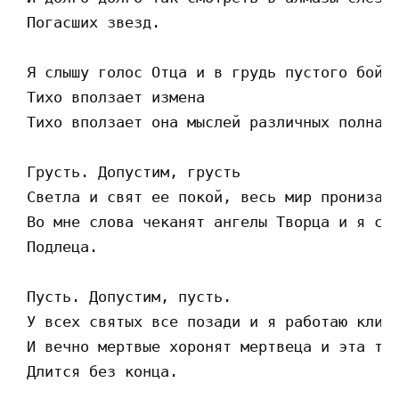
 Погасших звезд. 

 Я слышу голос Отца и в грудь пустого бойца
 Тихо вползает измена 

 Тихо вползает она мыслей различных полна 

 Грусть. Допустим, грусть 

 Светла и свят ее покой, весь мир пронизан 
 Во мне слова чеканят ангелы Творца и я сму
 Подлеца. 

 Пусть. Допустим, пусть. 

 У всех святых все позади и я работаю клинк
 И вечно мертвые хоронят мертвеца и эта тру
 Длится без конца. 
