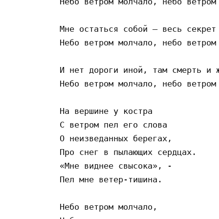
Небо ветром молчало, небо ветром 
Мне остаться собой – весь секрет 
Небо ветром молчало, небо ветром 
И нет дороги иной, там смерть и ж
Небо ветром молчало, небо ветром 
На вершине у костра

С ветром пел его слова

О неизведанных берегах,

Про снег в пылающих сердцах.

«Мне виднее свысока», -

Пел мне ветер-тишина. 

Небо ветром молчало,
