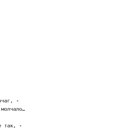
чаг, -

молчало…

 так, -
