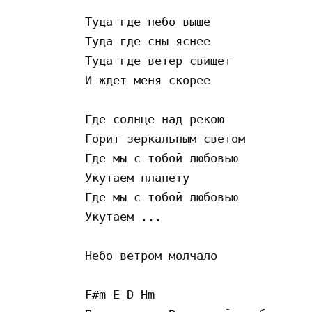
Туда где небо выше

Туда где сны яснее 

Туда где ветер свищет

И ждет меня скорее

Где солнце над рекою

Горит зеркальным светом

Где мы с тобой любовью 

Укутаем планету 

Где мы с тобой любовью 

Укутаем ...

Небо ветром молчало

F#m E D Hm 
