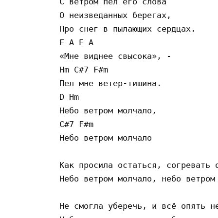
С ветром пел его слова

О неизведанных берегах,

Про снег в пылающих сердцах.

E A E A 

«Мне виднее свысока», -

Hm C#7 F#m 

Пел мне ветер-тишина. 

D Hm 

Небо ветром молчало,

C#7 F#m 

Небо ветром молчало

Как просила остаться, согревать о
Небо ветром молчало, небо ветром 
Не смогла уберечь, и всё опять не