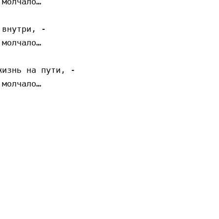
молчало…

внутри, -

молчало…

изнь на пути, -

молчало…
