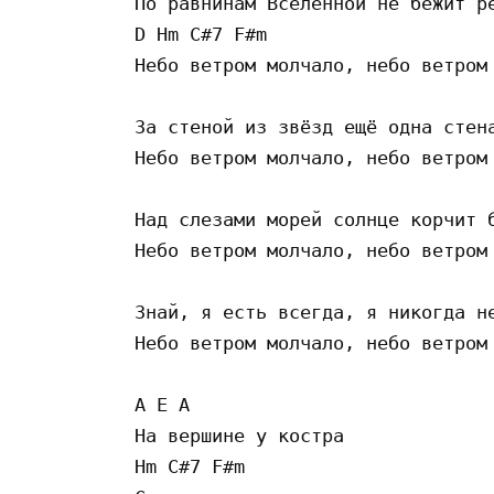
По равнинам Вселенной не бежит ре
D Hm C#7 F#m 

Небо ветром молчало, небо ветром 
За стеной из звёзд ещё одна стена
Небо ветром молчало, небо ветром 
Над слезами морей солнце корчит б
Небо ветром молчало, небо ветром 
Знай, я есть всегда, я никогда не
Небо ветром молчало, небо ветром 
A E A 

На вершине у костра

Hm C#7 F#m 
