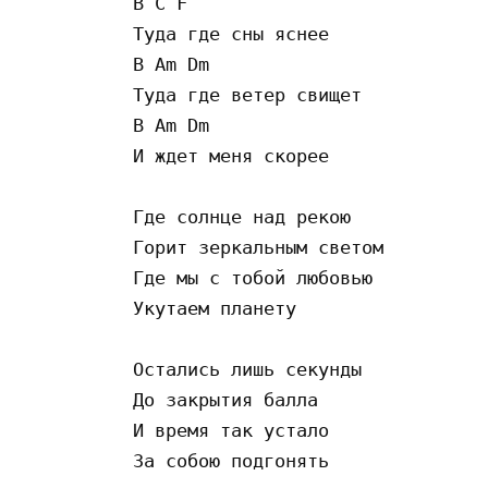
B C F

Туда где сны яснее 

B Am Dm

Туда где ветер свищет

B Am Dm

И ждет меня скорее

Где солнце над рекою

Горит зеркальным светом

Где мы с тобой любовью 

Укутаем планету 

Остались лишь секунды

До закрытия балла

И время так устало

За собою подгонять
