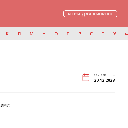
ИГРЫ ДЛЯ ANDROID
К
Л
М
Н
О
П
Р
С
Т
У
ОБНОВЛЕНО
20.12.2023
дами: