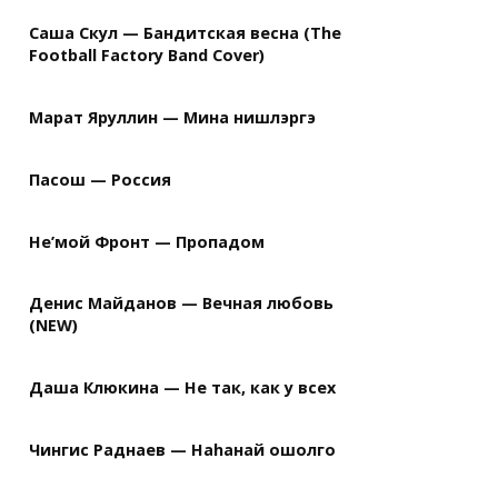
Саша Скул — Бандитская весна (The
Football Factory Band Cover)
Марат Яруллин — Мина нишлэргэ
Пасош — Россия
Не’мой Фронт — Пропадом
Денис Майданов — Вечная любовь
(NEW)
Даша Клюкина — Не так, как у всех
Чингис Раднаев — Наhанай ошолго