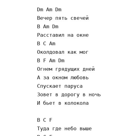
Dm Am Dm

Вечер пять свечей 

B Am Dm

Расставил на окне

B C Am

Околдовал как мог 

B F Am Dm

Огнем грядущих дней

А за окном любовь 

Спускает паруса

Зовет в дорогу в ночь 

И бьет в колокола

B C F

Туда где небо выше
