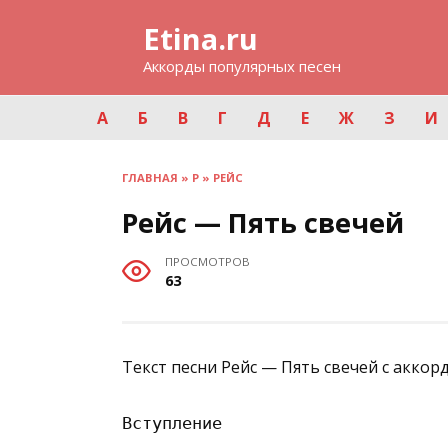
Перейти
Etina.ru
к
содержанию
Аккорды популярных песен
А
Б
В
Г
Д
Е
Ж
З
И
ГЛАВНАЯ
»
Р
»
РЕЙС
Рейс — Пять свечей
ПРОСМОТРОВ
63
Текст песни Рейс — Пять свечей с аккор
Вступление
