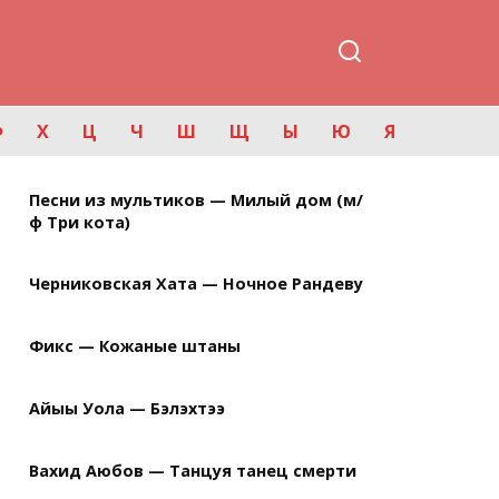
Ф
Х
Ц
Ч
Ш
Щ
Ы
Ю
Я
Песни из мультиков — Милый дом (м/
ф Три кота)
Черниковская Хата — Ночное Рандеву
Фикс — Кожаные штаны
Айыы Уола — Бэлэхтээ
Вахид Аюбов — Танцуя танец смерти