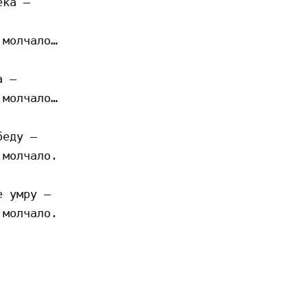
ка –

молчало…

 –

молчало…

еду – 

молчало.

 умру –

молчало.
