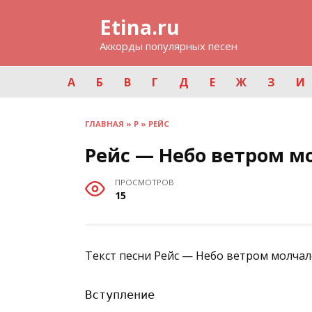
Перейти
Etina.ru
к
содержанию
Аккорды популярных песен
А
Б
В
Г
Д
Е
Ж
З
И
ГЛАВНАЯ
»
Р
»
РЕЙС
Рейс — Небо ветром м
ПРОСМОТРОВ
15
Текст песни Рейс — Небо ветром молчал
Вступление
