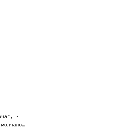
чаг, -

молчало…
