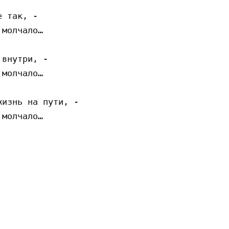
 так, -

молчало…

внутри, -

молчало…

изнь на пути, -

молчало…
