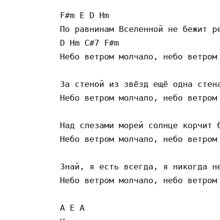
F#m E D Hm 

По равнинам Вселенной не бежит ре
D Hm C#7 F#m 

Небо ветром молчало, небо ветром 
За стеной из звёзд ещё одна стена
Небо ветром молчало, небо ветром 
Над слезами морей солнце корчит б
Небо ветром молчало, небо ветром 
Знай, я есть всегда, я никогда не
Небо ветром молчало, небо ветром 
A E A 
