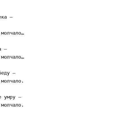
ка –

молчало…

 –

молчало…

еду – 

молчало.

 умру –

молчало.
