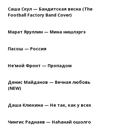
Саша Скул — Бандитская весна (The
Football Factory Band Cover)
Марат Яруллин — Мина нишлэргэ
Пасош — Россия
Не’мой Фронт — Пропадом
Денис Майданов — Вечная любовь
(NEW)
Даша Клюкина — Не так, как у всех
Чингис Раднаев — Наhанай ошолго