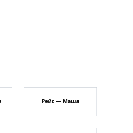
е
Рейс — Маша