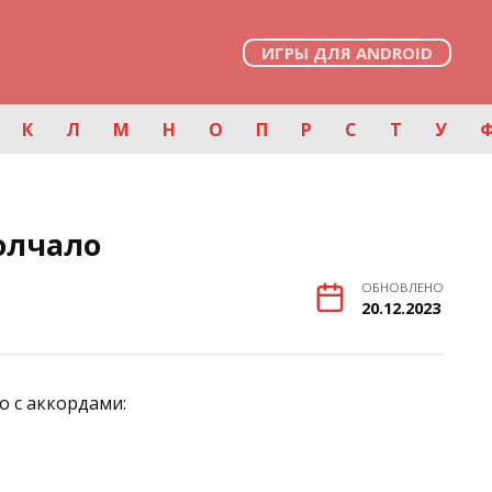
ИГРЫ ДЛЯ ANDROID
К
Л
М
Н
О
П
Р
С
Т
У
олчало
ОБНОВЛЕНО
20.12.2023
о с аккордами: