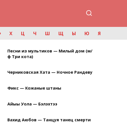
Ф
Х
Ц
Ч
Ш
Щ
Ы
Ю
Я
Песни из мультиков — Милый дом (м/
ф Три кота)
Черниковская Хата — Ночное Рандеву
Фикс — Кожаные штаны
Айыы Уола — Бэлэхтээ
Вахид Аюбов — Танцуя танец смерти