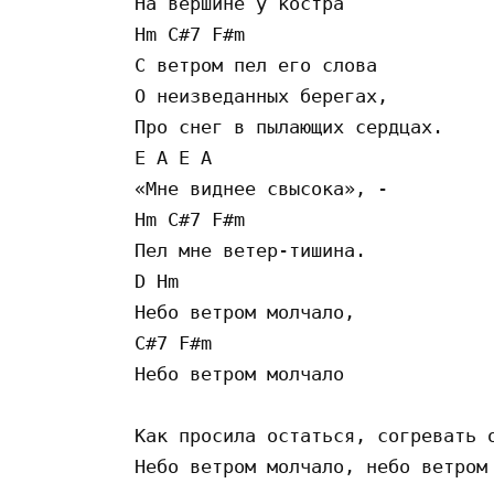
На вершине у костра

Hm C#7 F#m 

С ветром пел его слова

О неизведанных берегах,

Про снег в пылающих сердцах.

E A E A 

«Мне виднее свысока», -

Hm C#7 F#m 

Пел мне ветер-тишина. 

D Hm 

Небо ветром молчало,

C#7 F#m 

Небо ветром молчало

Как просила остаться, согревать о
Небо ветром молчало, небо ветром 