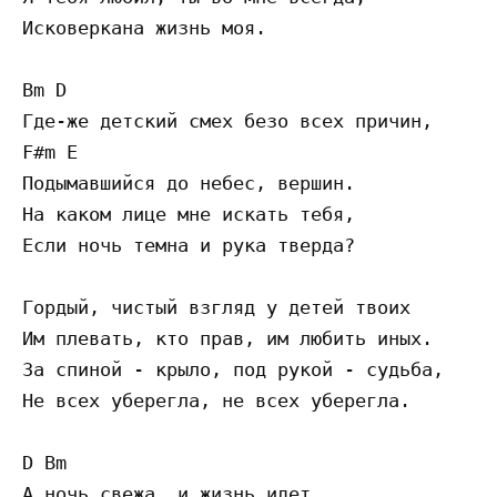
Исковеркана жизнь моя.

Bm D

Где-же детский смех безо всех причин,

F#m E

Подымавшийся до небес, вершин.

На каком лице мне искать тебя,

Если ночь темна и рука тверда?

Гордый, чистый взгляд у детей твоих

Им плевать, кто прав, им любить иных.

За спиной - крыло, под рукой - судьба,

Не всех уберегла, не всех уберегла.

D Bm

А ночь свежа, и жизнь идет,
