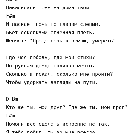
Навалилась тень на дома твои

F#m

И ласкает ночь по глазам слепым.

Бьет осколками огненная плеть.

Шепчет: "Проще лечь в землю, умереть"

Где моя любовь, где мои стихи?

По руинам дождь поливал мечты.

Сколько я искал, сколько мне пройти?

Чтобы удержать взгляды на пути.

D Bm

Кто же ты, мой друг? Где же ты, мой враг?

F#m

Помоги все сделать искренне не так.

Я тебя любил, ты во мне всегда,
