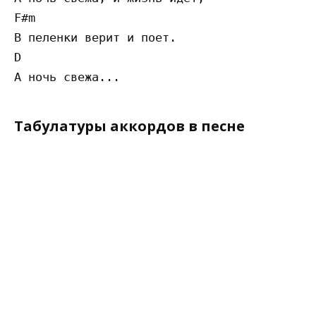
F#m

В пеленки верит и поет.

D

Табулатуры аккордов в песне