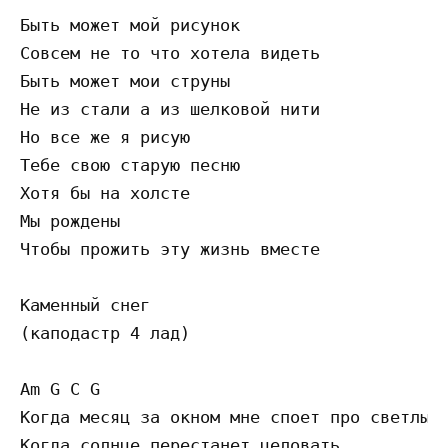
Быть может мой рисунок

Совсем не то что хотела видеть

Быть может мои струны

Не из стали а из шелковой нити

Но все же я рисую

Тебе свою старую песню

Хотя бы на холсте

Мы рождены

Чтобы прожить эту жизнь вместе

Каменный снег

(каподастр 4 лад)

Am G C G

Когда месяц за окном мне споет про светлый 
Когда солнце перестанет целовать
