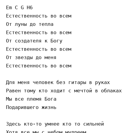
Em C G H6

Естественность во всем

От луны до тепла

Естественность во всем

От создателя к Богу

Естественность во всем

От звезды до меня

Естественность во всем

Для меня человек без гитары в руках

Равен тому кто ходит с мечтой в облаках 

Мы все племя Бога

Подарившего жизнь

Здесь кто-то умнее кто то сильней

Хотя все мы с небом мудреем
