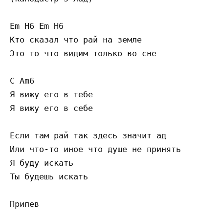
Em H6 Em H6

Кто сказал что рай на земле

Это то что видим только во сне

C Am6

Я вижу его в тебе

Я вижу его в себе

Если там рай так здесь значит ад

Или что-то иное что душе не принять

Я буду искать

Ты будешь искать

Припев
