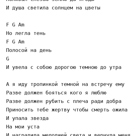
И душа светила солнцем на цветы

F G Am

Но легла тень

F G Am

Полосой на день

G

И увела с собою дорогою темною до утра

А я иду тропинкой темной на встречу ему

Разве должен бояться кого я люблю

Разве должен рубить с плеча ради добра

Приносить тебе жертву чтобы смерть ожила

И упала звезда

На мои уста

И наградила мелодией света и вернула меня в