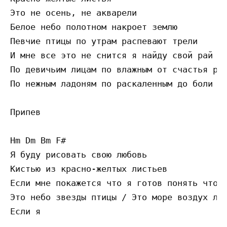
Это не осень, не акварели

Белое небо полотном накроет землю

Певчие птицы по утрам распевают трели

И мне все это не снится я найду свой рай за
По девичьим лицам по влажным от счастья рес
По нежным ладоням по раскаленным до боли мо
Припев

Hm Dm Bm F#

Я буду рисовать свою любовь

Кистью из красно-желтых листьев

Если мне покажется что я готов понять что т
Это небо звезды птицы / Это море воздух лиц
Если я
