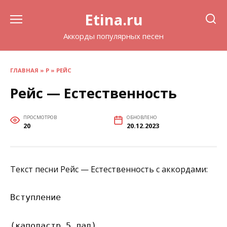
Перейти
Etina.ru
к
содержанию
Аккорды популярных песен
ГЛАВНАЯ
»
Р
»
РЕЙС
Рейс — Естественность
ПРОСМОТРОВ
ОБНОВЛЕНО
20
20.12.2023
Текст песни Рейс — Естественность с аккордами:
Вступление

(каподастр 5 лад)
