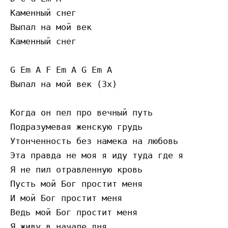
Каменный снег

Выпал на мой век

Каменный снег

G Em A F Em A G Em A

Выпал на мой век (3x)

Когда он пел про вечный путь

Подразумевая женскую грудь

Утонченность без намека на любовь

Эта правда не моя я иду туда где я

Я не пил отравленную кровь

Пусть мой Бог простит меня

И мой Бог простит меня

Ведь мой Бог простит меня

Я живу в начале дня
