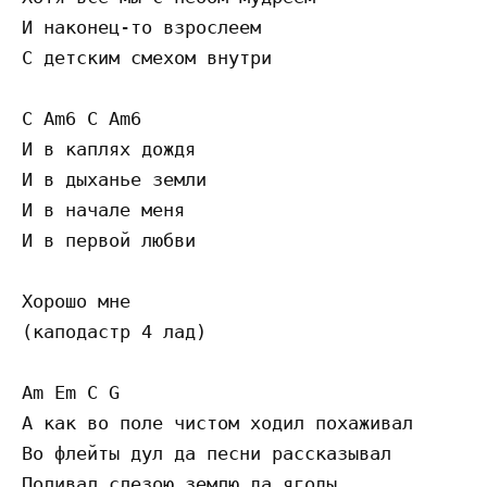
И наконец-то взрослеем

С детским смехом внутри

C Am6 C Am6

И в каплях дождя

И в дыханье земли

И в начале меня

И в первой любви

Хорошо мне

(каподастр 4 лад)

Am Em C G

А как во поле чистом ходил похаживал

Во флейты дул да песни рассказывал

Поливал слезою землю да ягоды
