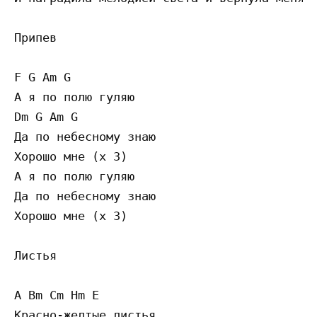
Припев

F G Am G

А я по полю гуляю

Dm G Am G

Да по небесному знаю

Хорошо мне (x 3)

А я по полю гуляю

Да по небесному знаю

Хорошо мне (x 3)

Листья

A Bm Cm Hm E

Красно-желтые листья
