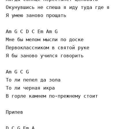
Окунувшись не спеша я иду туда где я

Я умею заново прощать

Am G C D C Em Am G

Мне бы мелом мысли по доске

Первоклассником в святой руке

Я бы заново учился говорить

Am G C G

То ли пепел да зола

То ли черная икра

В горле камнем по-прежнему стоит

Припев

D C G Em A
