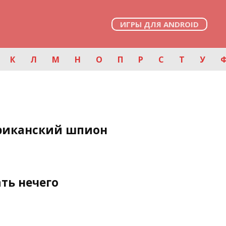
ИГРЫ ДЛЯ ANDROID
К
Л
М
Н
О
П
Р
С
Т
У
риканский шпион
ть нечего