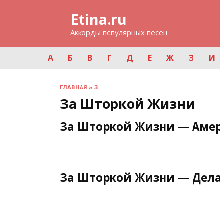
Перейти
Etina.ru
к
содержанию
Аккорды популярных песен
А
Б
В
Г
Д
Е
Ж
З
И
ГЛАВНАЯ
»
З
За Шторкой Жизни
За Шторкой Жизни — Аме
За Шторкой Жизни — Дела