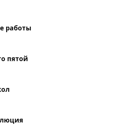
е работы
то пятой
кол
олюция