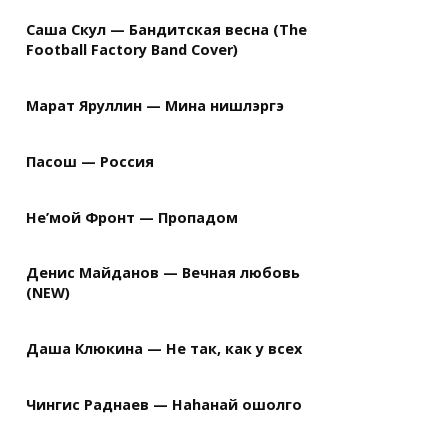
Саша Скул — Бандитская весна (The
Football Factory Band Cover)
Марат Яруллин — Мина нишлэргэ
Пасош — Россия
Не’мой Фронт — Пропадом
Денис Майданов — Вечная любовь
(NEW)
Даша Клюкина — Не так, как у всех
Чингис Раднаев — Наhанай ошолго