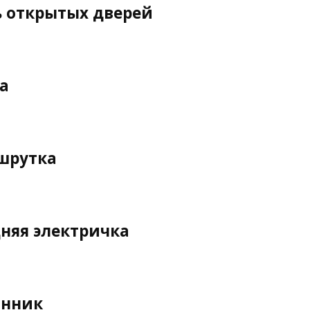
 открытых дверей
а
шрутка
няя электричка
анник