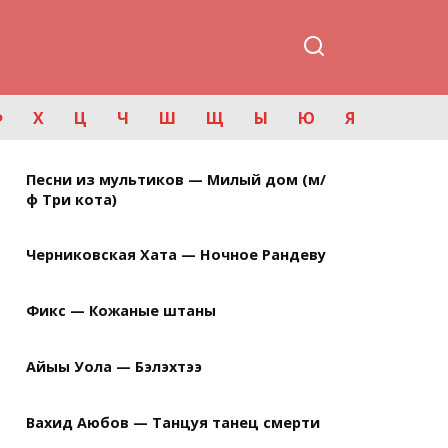
Ф
Х
Ц
Ч
Ш
Щ
Ы
Ю
Я
Песни из мультиков — Милый дом (м/
ф Три кота)
Черниковская Хата — Ночное Рандеву
Фикс — Кожаные штаны
Айыы Уола — Бэлэхтээ
Вахид Аюбов — Танцуя танец смерти