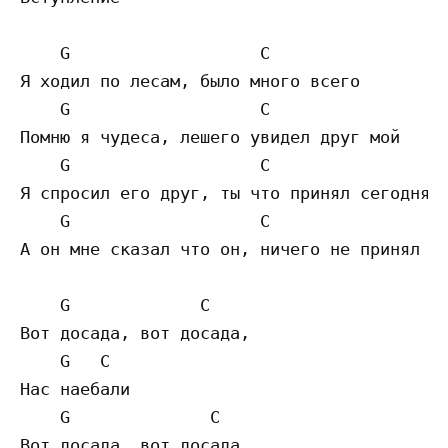
    G                   C

Я ходил по лесам, было много всего

    G                   C

Помню я чудеса, лешего увидел друг мой

    G                   C

Я спросил его друг, ты что принял сегодня

    G                   C

А он мне сказал что он, ничего не принял се
    G             C

Вот досада, вот досада,

    G   C

Нас наебали

    G              C

Вот досада, вот досада 
