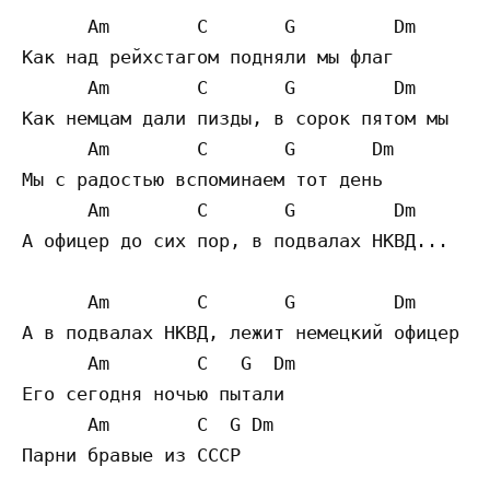
      Am        C       G         Dm

Как над рейхстагом подняли мы флаг

      Am        C       G         Dm

Как немцам дали пизды, в сорок пятом мы

      Am        C       G       Dm

Мы с радостью вспоминаем тот день

      Am        C       G         Dm

А офицер до сих пор, в подвалах НКВД...

      Am        C       G         Dm

А в подвалах НКВД, лежит немецкий офицер

      Am        C   G  Dm

Его сегодня ночью пытали

      Am        C  G Dm

Парни бравые из СССР
