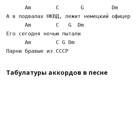
      Am        C       G         Dm

А в подвалах НКВД, лежит немецкий офицер

      Am        C   G  Dm

Его сегодня ночью пытали

      Am        C G Dm

Табулатуры аккордов в песне