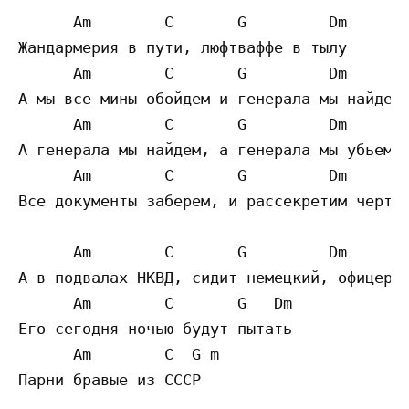
      Am        C       G         Dm

Жандармерия в пути, люфтваффе в тылу

      Am        C       G         Dm

А мы все мины обойдем и генерала мы найдем

      Am        C       G         Dm

А генерала мы найдем, а генерала мы убьем

      Am        C       G         Dm

Все документы заберем, и рассекретим чертеж
      Am        C       G         Dm

А в подвалах НКВД, сидит немецкий, офицер

      Am        C       G   Dm

Его сегодня ночью будут пытать

      Am        C  G m

Парни бравые из СССР
