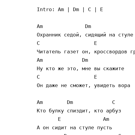
Intro: Am | Dm | C | E

Am              Dm

Охранник седой, сидящий на стуле

C                  E

Читатель газет он, кроссвордов гр
Am             Dm

Ну кто же это, мне вы скажите 

C                  E             
Он даже не сможет, увидеть вора

Am        Dm             C

Кто булку спиздит, кто арбуз

       E              Am

А он сидит на стуле пусть
