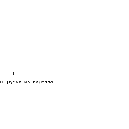
    C

т ручку из кармана 
