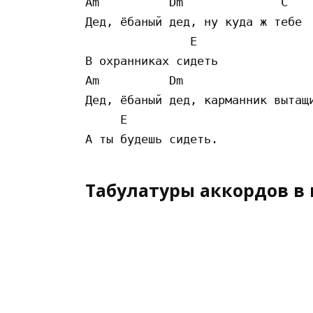
Am          Dm              C

Дед, ёбаный дед, ну куда ж тебе

               E

В охранниках сидеть 

Am          Dm                   
Дед, ёбаный дед, карманник вытащи
     E

Табулатуры аккордов в 