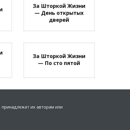
За Шторкой Жизни
и
— День открытых
дверей
и
За Шторкой Жизни
— По сто пятой
а, принадлежат их авторам или