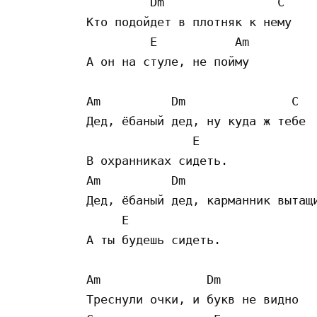
         Dm                C

Кто подойдет в плотняк к нему

         E           Am

А он на стуле, не пойму

Am          Dm               C

Дед, ёбаный дед, ну куда ж тебе

               E

В охранниках сидеть.

Am          Dm                   
Дед, ёбаный дед, карманник вытащи
     E

А ты будешь сидеть.

Am               Dm

Треснули очки, и букв не видно
