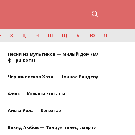
Ф
Х
Ц
Ч
Ш
Щ
Ы
Ю
Я
Песни из мультиков — Милый дом (м/
ф Три кота)
Черниковская Хата — Ночное Рандеву
Фикс — Кожаные штаны
Айыы Уола — Бэлэхтээ
Вахид Аюбов — Танцуя танец смерти