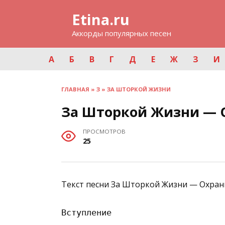
Перейти
Etina.ru
к
содержанию
Аккорды популярных песен
А
Б
В
Г
Д
Е
Ж
З
И
ГЛАВНАЯ
»
З
»
ЗА ШТОРКОЙ ЖИЗНИ
За Шторкой Жизни — 
ПРОСМОТРОВ
25
Текст песни За Шторкой Жизни — Охран
Вступление
