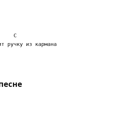
    C

т ручку из кармана 

песне