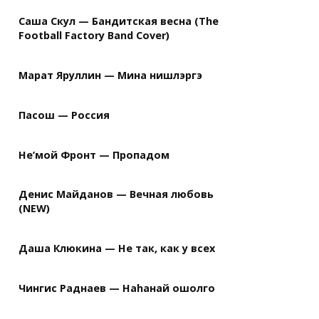
Саша Скул — Бандитская весна (The
Football Factory Band Cover)
Марат Яруллин — Мина нишлэргэ
Пасош — Россия
Не’мой Фронт — Пропадом
Денис Майданов — Вечная любовь
(NEW)
Даша Клюкина — Не так, как у всех
Чингис Раднаев — Наhанай ошолго