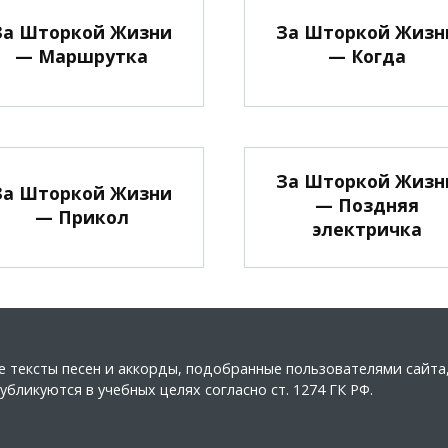
За Шторкой Жизни
За Шторкой Жизн
— Маршрутка
— Когда
За Шторкой Жизн
За Шторкой Жизни
— Поздняя
— Прикол
электричка
ные тексты песен и аккорды, подобранные пользователями сайт
бликуются в учебных целях согласно ст. 1274 ГК РФ.