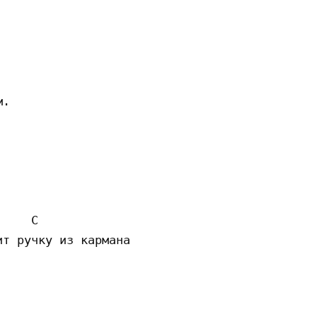
.

    C

т ручку из кармана 
