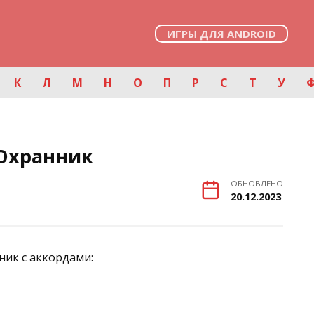
ИГРЫ ДЛЯ ANDROID
К
Л
М
Н
О
П
Р
С
Т
У
Охранник
ОБНОВЛЕНО
20.12.2023
ник с аккордами: