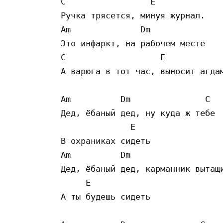
C                 E

Ручка трясется, минуя журнал. 

Am              Dm

Это инфаркт, на рабочем месте

C                   E

А варюга в тот час, выносит агдам
Am          Dm               C

Дед, ёбаный дед, ну куда ж тебе

              E

В охраниках сидеть 

Am          Dm                   
Дед, ёбаный дед, карманник вытащи
     E

А ты будешь сидеть
