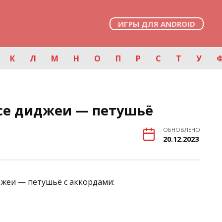
ИГРЫ ДЛЯ ANDROID
К
Л
М
Н
О
П
Р
С
Т
У
се диджеи — петушьё
ОБНОВЛЕНО
20.12.2023
джеи — петушьё с аккордами: