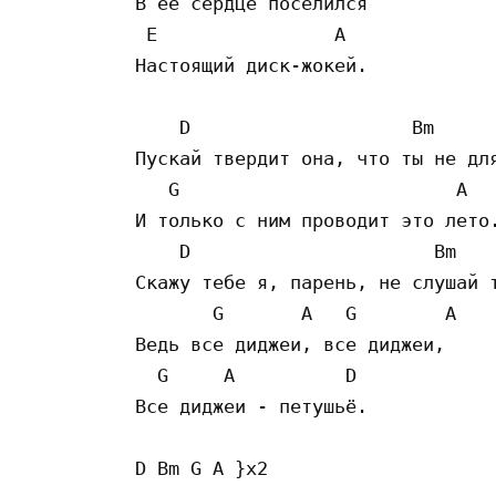
В её сердце поселился 

 E                A

Настоящий диск-жокей. 

    D                    Bm

Пускай твердит она, что ты не для
   G                         A

И только с ним проводит это лето.
    D                      Bm

Скажу тебе я, парень, не слушай т
       G       A   G        A

Ведь все диджеи, все диджеи, 

  G     A          D

Все диджеи - петушьё. 

D Bm G A }x2 
