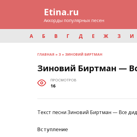
Перейти
Etina.ru
к
содержанию
Аккорды популярных песен
А
Б
В
Г
Д
Е
Ж
З
И
ГЛАВНАЯ
»
З
»
ЗИНОВИЙ БИРТМАН
Зиновий Биртман — В
ПРОСМОТРОВ
16
Текст песни Зиновий Биртман — Все ди
Вступление
