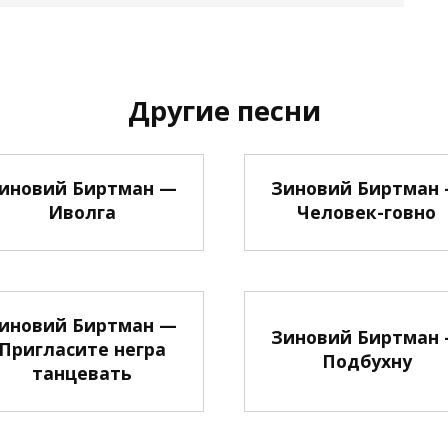
Другие песни
иновий Биртман —
Зиновий Биртман
Иволга
Человек-говно
иновий Биртман —
Зиновий Биртман
Пригласите негра
Подбухну
танцевать