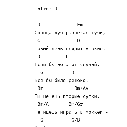
Intro: D

 D             Em

Солнца луч разрезал тучи, 

 G             D

Новый день глядит в окно. 

 D         Em

Если бы не этот случай, 

  G          D

Всё бы было решено. 

 Bm           Bm/A#

Ты не ешь вторые сутки, 

 Bm/A       Bm/G#

Не идешь играть в хоккей - 

  G          G/B
