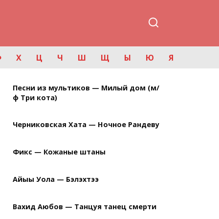
Ф
Х
Ц
Ч
Ш
Щ
Ы
Ю
Я
Песни из мультиков — Милый дом (м/
ф Три кота)
Черниковская Хата — Ночное Рандеву
Фикс — Кожаные штаны
Айыы Уола — Бэлэхтээ
Вахид Аюбов — Танцуя танец смерти