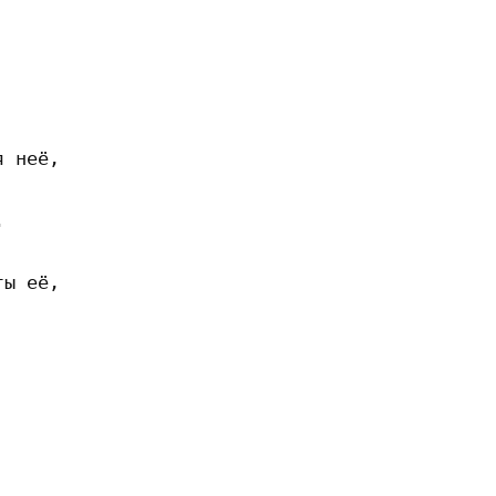
 неё, 

 

ы её, 
