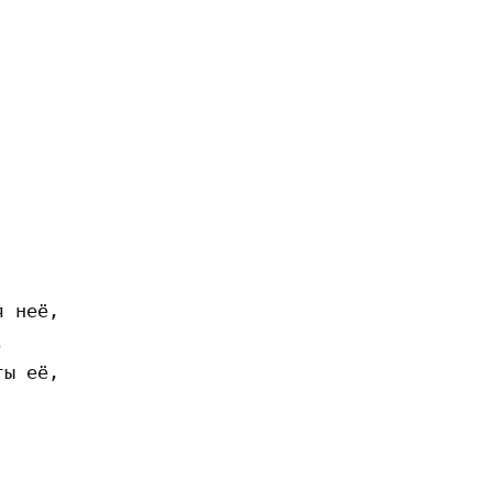
 неё, 

 

ы её, 
