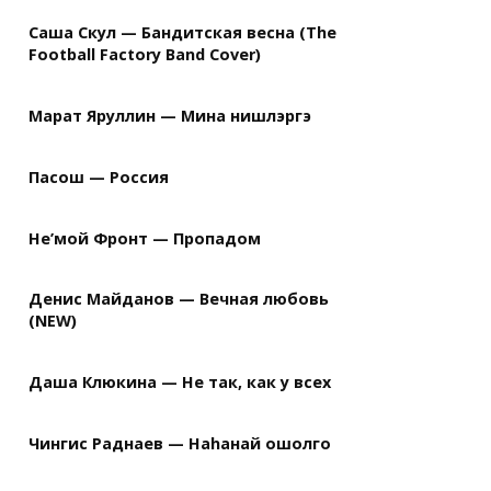
Саша Скул — Бандитская весна (The
Football Factory Band Cover)
Марат Яруллин — Мина нишлэргэ
Пасош — Россия
Не’мой Фронт — Пропадом
Денис Майданов — Вечная любовь
(NEW)
Даша Клюкина — Не так, как у всех
Чингис Раднаев — Наhанай ошолго