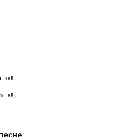
 неё, 

 

ы её, 

песне