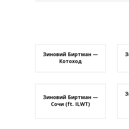
Зиновий Биртман —
З
Котоход
З
Зиновий Биртман —
Сочи (ft. ILWT)