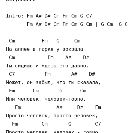
Intro: Fm A# D# Cm Fm Cm G C7

       Fm A# D# Cm Fm Cm G Cm | G Cm  G Cm 
 Cm         Fm   G     Cm

На аллее в парке у вокзала 

 Cm           Fm    A#    D#

Ты сидишь и ждешь его давно. 

 C7          Fm       A#    D#

Может, он забыл, что ты сказала, 

 Fm      Cm       G      Cm

Или человек, человек-говно. 

   Fm            A#     D#    Fm

Просто человек, просто человек, 

  Fm        Cm       G        C7

Просто человек, человек - говно. 
