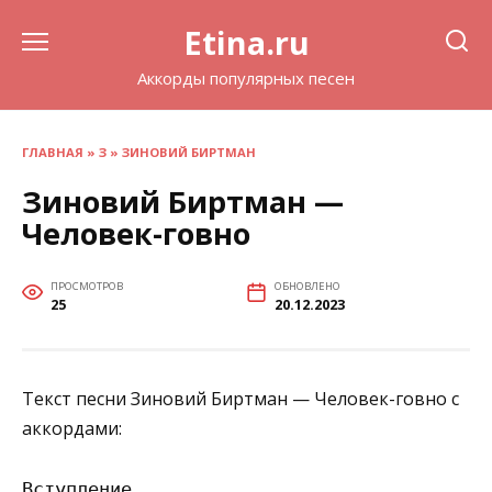
Перейти
Etina.ru
к
содержанию
Аккорды популярных песен
ГЛАВНАЯ
»
З
»
ЗИНОВИЙ БИРТМАН
Зиновий Биртман —
Человек-говно
ПРОСМОТРОВ
ОБНОВЛЕНО
25
20.12.2023
Текст песни Зиновий Биртман — Человек-говно с
аккордами:
Вступление
