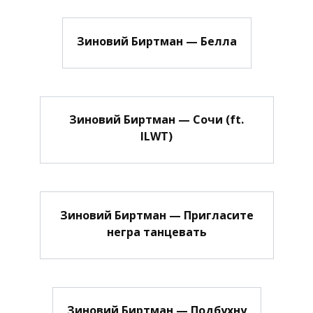
Зиновий Биртман — Белла
Зиновий Биртман — Сочи (ft.
ILWT)
Зиновий Биртман — Пригласите
негра танцевать
Зиновий Биртман — Подбухну