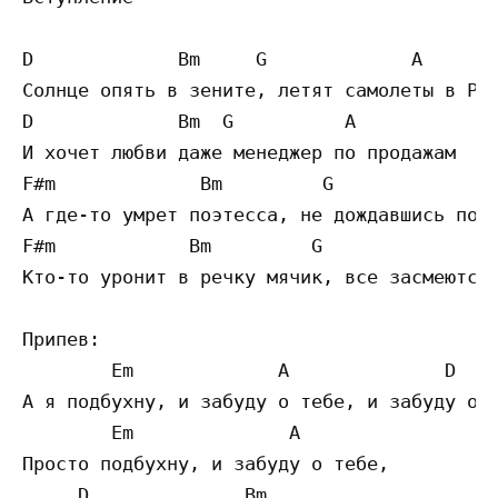
D             Bm     G             A

Солнце опять в зените, летят самолеты в Риг
D             Bm  G          A

И хочет любви даже менеджер по продажам

F#m             Bm         G               
А где-то умрет поэтесса, не дождавшись поку
F#m            Bm         G                
Кто-то уронит в речку мячик, все засмеются,
Припев:

        Em             A              D    
А я подбухну, и забуду о тебе, и забуду о т
        Em              A        

Просто подбухну, и забуду о тебе, 

     D              Bm  
