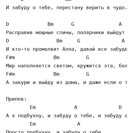
И забуду о тебе, перестану верить в чудо.

D             Bm      G               A

Расправив мощные спины, полярники выйдут на
D                Bm     G              A

И кто-то промолвит Алла, давай все забудем 
F#m             Bm         G               
Мир наполняется светом, кружится эта, больш
F#m             Bm         G               
А закурю и выйду из дома, и даже если о теб
Припев:

        Em             A              D    
А я подбухну, и забуду о тебе, и забуду о т
        Em              A        

Просто подбухну, и забуду о тебе, 
