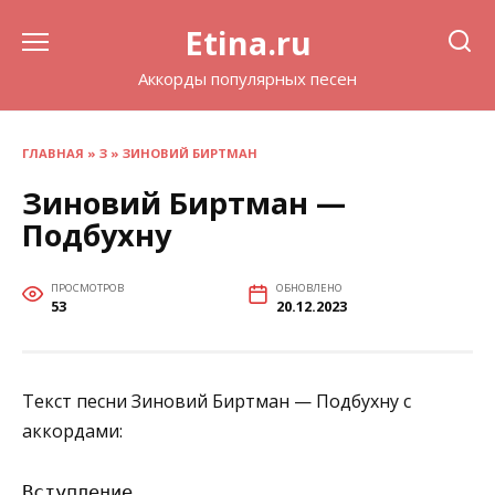
Перейти
Etina.ru
к
содержанию
Аккорды популярных песен
ГЛАВНАЯ
»
З
»
ЗИНОВИЙ БИРТМАН
Зиновий Биртман —
Подбухну
ПРОСМОТРОВ
ОБНОВЛЕНО
53
20.12.2023
Текст песни Зиновий Биртман — Подбухну с
аккордами:
Вступление
