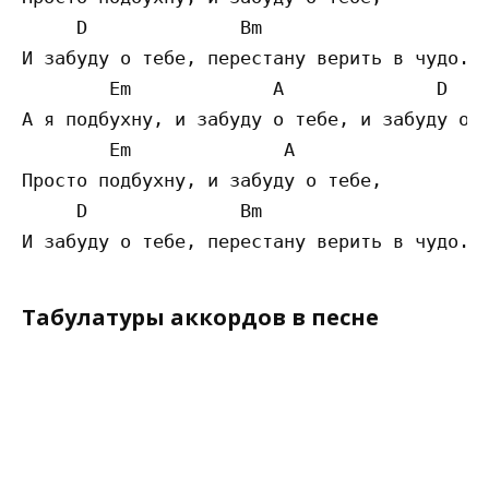
     D              Bm  

И забуду о тебе, перестану верить в чудо.

        Em             A              D    
А я подбухну, и забуду о тебе, и забуду о т
        Em              A        

Просто подбухну, и забуду о тебе, 

     D              Bm  

Табулатуры аккордов в песне