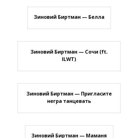
Зиновий Биртман — Белла
Зиновий Биртман — Сочи (ft.
ILWT)
Зиновий Биртман — Пригласите
негра танцевать
Зиновий Биртман — Маманя