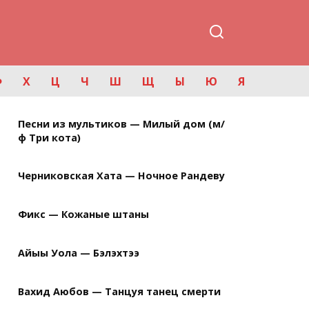
Ф
Х
Ц
Ч
Ш
Щ
Ы
Ю
Я
Песни из мультиков — Милый дом (м/
ф Три кота)
Черниковская Хата — Ночное Рандеву
Фикс — Кожаные штаны
Айыы Уола — Бэлэхтээ
Вахид Аюбов — Танцуя танец смерти