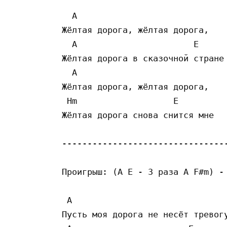
  A                              
Жёлтая дорога, жёлтая дорога, 

  A                       E      
Жёлтая дорога в сказочной стране 
  A                              
Жёлтая дорога, жёлтая дорога, 

 Hm                   E          
Жёлтая дорога снова снится мне

---------------------------------
Проигрыш: (A E - 3 раза A F#m) - 
 A                               
Пусть моя дорога не несёт тревогу