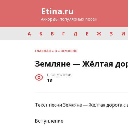
Перейти
Etina.ru
к
содержанию
Аккорды популярных песен
А
Б
В
Г
Д
Е
Ж
З
И
ГЛАВНАЯ
»
З
»
ЗЕМЛЯНЕ
Земляне — Жёлтая до
ПРОСМОТРОВ
18
Текст песни Земляне — Жёлтая дорога с
Вступление
