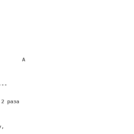
          

               



           

       A 

-- 

2 раза  

               

, 
