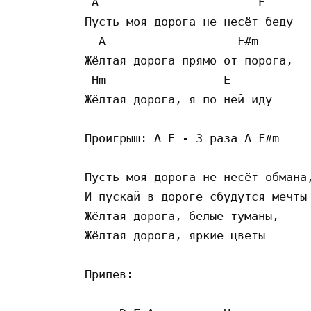
 A                       E       
Пусть моя дорога не несёт беду 

  A                   F#m        
Жёлтая дорога прямо от порога, 

 Hm                 E            
Жёлтая дорога, я по ней иду

Проигрыш: A E - 3 раза A F#m

Пусть моя дорога не несёт обмана,
И пускай в дороге сбудутся мечты 
Жёлтая дорога, белые туманы, 

Жёлтая дорога, яркие цветы 

Припев:
