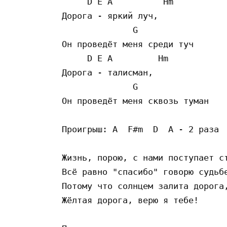
     D E A          Hm   

Дорога - яркий луч, 

              G                  
Он проведёт меня среди туч 

     D E A         Hm  

Дорога - талисман, 

              G                  
Он проведёт меня сквозь туман

Проигрыш: A  F#m  D  A - 2 раза

Жизнь, порою, с нами поступает ст
Всё равно "спасибо" говорю судьбе
Потому что солнцем залита дорога,
Жёлтая дорога, верю я тебе!
