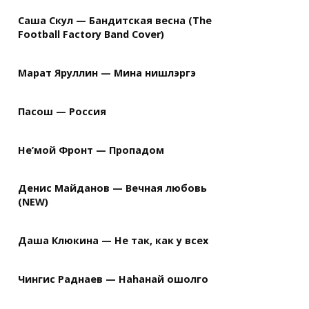
Саша Скул — Бандитская весна (The
Football Factory Band Cover)
Марат Яруллин — Мина нишлэргэ
Пасош — Россия
Не’мой Фронт — Пропадом
Денис Майданов — Вечная любовь
(NEW)
Даша Клюкина — Не так, как у всех
Чингис Раднаев — Наhанай ошолго