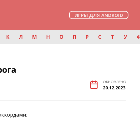
ИГРЫ ДЛЯ ANDROID
К
Л
М
Н
О
П
Р
С
Т
У
рога
ОБНОВЛЕНО
20.12.2023
 аккордами: