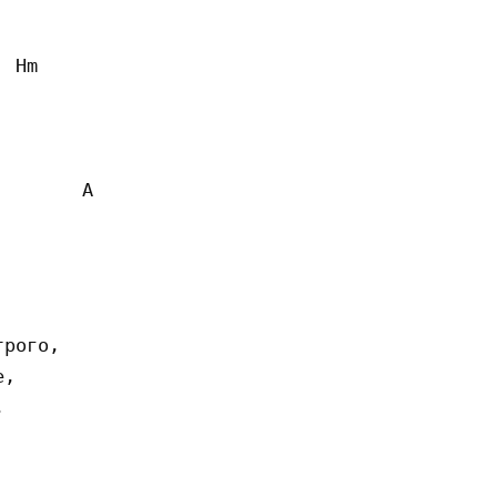
 Hm  

       A  

рого, 

, 

 
