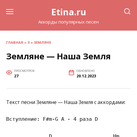
Перейти
Etina.ru
к
содержанию
Аккорды популярных песен
ГЛАВНАЯ
»
З
»
ЗЕМЛЯНЕ
Земляне — Наша Земля
ПРОСМОТРОВ
ОБНОВЛЕНО
27
20.12.2023
Текст песни Земляне — Наша Земля с аккордами:
Вступление: F#m-G A - 4 раза D

              D                    Hm  
