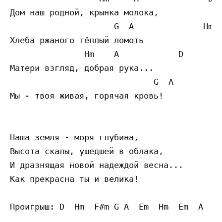
Дом наш родной, крынка молока, 

                     G  A              Hm  
Хлеба ржаного тёплый ломоть 

               Hm    A            D    

Матери взгляд, добрая рука... 

                             G  A          
Мы - твоя живая, горячая кровь!

Наша земля - моря глубина, 

Высота скалы, ушедшей в облака,

И дразнящая новой надеждой весна... 

Как прекрасна ты и велика!

Проигрыш: D  Hm  F#m G A  Em  Hm  Em  A
