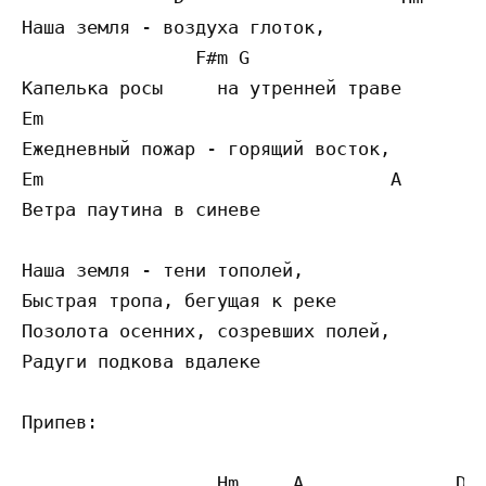
Наша земля - воздуха глоток, 

                F#m G                      
Капелька росы     на утренней траве 

Em                                         
Ежедневный пожар - горящий восток, 

Em                                A      

Ветра паутина в синеве 

Наша земля - тени тополей, 

Быстрая тропа, бегущая к реке

Позолота осенних, созревших полей, 

Радуги подкова вдалеке 

Припев:

                  Hm     A              D  